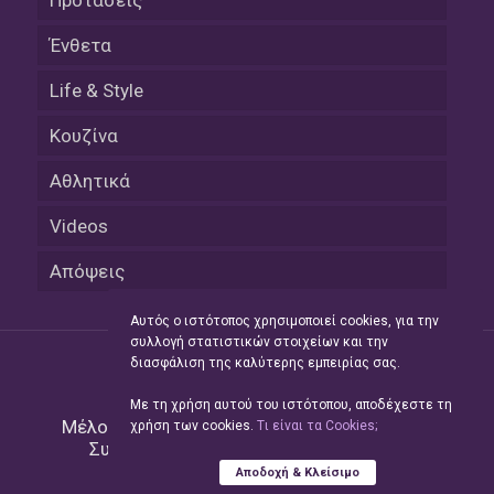
Ένθετα
Life & Style
Κουζίνα
Αθλητικά
Videos
Απόψεις
Αυτός ο ιστότοπος χρησιμοποιεί cookies, για την
συλλογή στατιστικών στοιχείων και την
διασφάλιση της καλύτερης εμπειρίας σας.
Με τη χρήση αυτού του ιστότοπου, αποδέχεστε τη
Μέλος του Δικτύου της
Hellas Press Media
|
χρήση των cookies.
Tι είναι τα Cookies;
Συντήρηση και Ανάπτυξη
Green Apple
Αποδοχή & Κλείσιμο