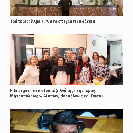
Τράπεζες: Άλμα 77% στα στεγαστικά δάνεια
H Energean στο «Τραπέζι Αγάπης» της Ιεράς
Μητροπόλεως Φιλίππων, Νεαπόλεως και Θάσου