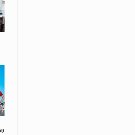
Το Μουσικό Σχολείο Ξάνθης σας
προσκαλεί στο σεμινάριο Χρήστου
Καλκάνη, «Get into the Music»
15 Απριλίου /
Υπογράφεται σήμερα η σύμβαση για
ερευνητική γεώτρηση στο Ιόνιο
15 Απριλίου /
Φυλάκιση 2,5 ετών σε δημοσιογράφο
στην Τουρκία για «διασπορά
παραπλανητικών πληροφοριών»
15 Απριλίου / Ειδήσεις
Νεφώσεις παροδικά αυξημένες σε
όλη τη χώρα – Αφρικανική σκόνη στα
κεντρικά και τα νότια
15 Απριλίου / Ελλάδα
Κλιμακώνουν τις κινητοποιήσεις
ου
τους οι κτηνοτρόφοι της Λέσβου