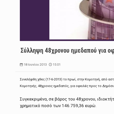
Σύλληψη 48χρονου ημεδαπού για οφ
18 Ιουνίου 2013
15:01
Συνελήφθη χθες (17-6-2013) το πρωί, στην Κομοτηνή, από 
Κομοτηνής, 48χρονος ημεδαπός, για οφειλές προς το Δημόσι
Συγκεκριμένα, σε βάρος του 48χρονου, ιδιοκτή
χρηματικό ποσό των 146.759,36 ευρώ.