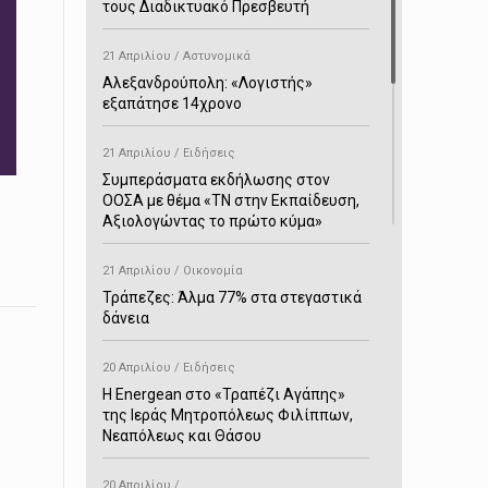
τους Διαδικτυακό Πρεσβευτή
21 Απριλίου / Αστυνομικά
Αλεξανδρούπολη: «Λογιστής»
εξαπάτησε 14χρονο
21 Απριλίου / Ειδήσεις
Συμπεράσματα εκδήλωσης στον
ΟΟΣΑ με θέμα «ΤΝ στην Εκπαίδευση,
Αξιολογώντας το πρώτο κύμα»
21 Απριλίου / Οικονομία
Τράπεζες: Άλμα 77% στα στεγαστικά
δάνεια
20 Απριλίου / Ειδήσεις
H Energean στο «Τραπέζι Αγάπης»
της Ιεράς Μητροπόλεως Φιλίππων,
Νεαπόλεως και Θάσου
20 Απριλίου /