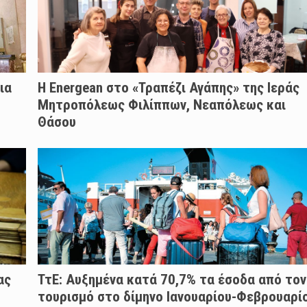
ια
H Energean στο «Τραπέζι Αγάπης» της Ιεράς
Μητροπόλεως Φιλίππων, Νεαπόλεως και
Θάσου
ας
ΤτΕ: Αυξημένα κατά 70,7% τα έσοδα από τον
τουρισμό στο δίμηνο Ιανουαρίου-Φεβρουαρί