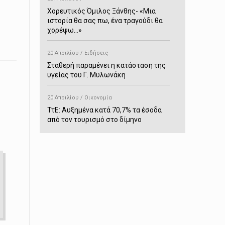
Χορευτικός Όμιλος Ξάνθης- «Mια
ιστορία θα σας πω, ένα τραγούδι θα
χορέψω…»
20 Απριλίου / Ειδήσεις
Σταθερή παραμένει η κατάσταση της
υγείας του Γ. Μυλωνάκη
20 Απριλίου / Οικονομία
ΤτΕ: Αυξημένα κατά 70,7% τα έσοδα
από τον τουρισμό στο δίμηνο
Ιανουαρίου-Φεβρουαρίου
20 Απριλίου / Αστυνομικά
Συνελήφθη στο Παρανέστι για κατοχή
πιστολιού κρότου – αερίου
20 Απριλίου / Κόσμος
Ιαπωνία: Σεισμός 7,5 βαθμών –
Δεύτερο τσουνάμι ύψους 80