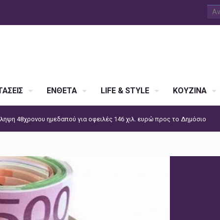
ΑΣΕΙΣ
ΕΝΘΕΤΑ
LIFE & STYLE
ΚΟΥΖΙΝΑ
ληψη 48χρονου ημεδαπού για οφειλές 146 χιλ. ευρώ προς το Δημόσιο