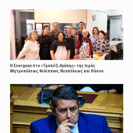
H Energean στο «Τραπέζι Αγάπης» της Ιεράς
Μητροπόλεως Φιλίππων, Νεαπόλεως και Θάσου