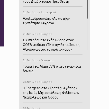
τους Διαδικτυακό Πρεσβευτή
21 Απριλίου / Αστυνομικά
Αλεξανδρούπολη: «Λογιστής»
εξαπάτησε 14χρονο
21 Απριλίου / Ειδήσεις
Συμπεράσματα εκδήλωσης στον
ΟΟΣΑ με θέμα «ΤΝ στην Εκπαίδευση,
Αξιολογώντας το πρώτο κύμα»
21 Απριλίου / Οικονομία
Τράπεζες: Άλμα 77% στα στεγαστικά
δάνεια
20 Απριλίου / Ειδήσεις
H Energean στο «Τραπέζι Αγάπης»
της Ιεράς Μητροπόλεως Φιλίππων,
.
Νεαπόλεως και Θάσου
20 Απριλίου /