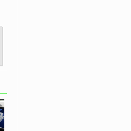
Το Μουσικό Σχολείο Ξάνθης σας
προσκαλεί στο σεμινάριο Χρήστου
Καλκάνη, «Get into the Music»
15 Απριλίου /
Υπογράφεται σήμερα η σύμβαση για
ερευνητική γεώτρηση στο Ιόνιο
15 Απριλίου /
Φυλάκιση 2,5 ετών σε δημοσιογράφο
στην Τουρκία για «διασπορά
παραπλανητικών πληροφοριών»
15 Απριλίου / Ειδήσεις
Νεφώσεις παροδικά αυξημένες σε
όλη τη χώρα – Αφρικανική σκόνη στα
κεντρικά και τα νότια
15 Απριλίου / Ελλάδα
Κλιμακώνουν τις κινητοποιήσεις
τους οι κτηνοτρόφοι της Λέσβου