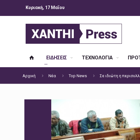
Κυριακή, 17 Μαΐου
ΕΙΔΗΣΕΙΣ
ΤΕΧΝΟΛΟΓΙΑ
ΠΡΟΤ
Αρχική
Νέα
Top News
Σε ιδιώτη η περισυλ