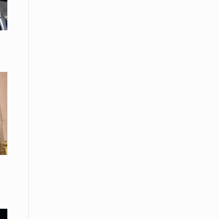
08 Απριλίου / Κοινωνία
Παγκόσμια Ημέρα Ρομά -Ένα σχολείο
που δίνει φωνή, ευκαιρίες και ελπίδα
08 Απριλίου / Υγεία
Τρίκαλα: Ολιστικό πρόγραμμα
άσκησης για άτομα με νόσο
Πάρκινσον στο Πανεπιστήμιο
Θεσσαλίας
08 Απριλίου / Οικονομία
Εκτός έδρας συνεδριάσεις Δ.Σ.: το
Επιμελητήριο Ξάνθης ενισχύει την
επαφή με τους επαγγελματίες
08 Απριλίου / Άλλα Σπορ
Η Ξάνθη στον παλμό του ευρωπαϊκού
μπάσκετ U16 με το 2ο Διεθνές
Τουρνουά «Φ. Αμοιρίδης»