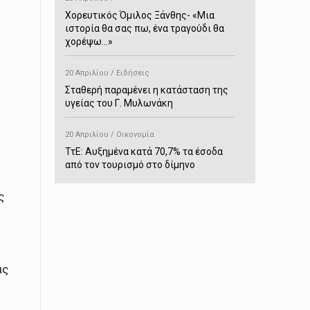
Χορευτικός Όμιλος Ξάνθης- «Mια
ιστορία θα σας πω, ένα τραγούδι θα
χορέψω…»
20 Απριλίου / Ειδήσεις
Σταθερή παραμένει η κατάσταση της
υγείας του Γ. Μυλωνάκη
20 Απριλίου / Οικονομία
ΤτΕ: Αυξημένα κατά 70,7% τα έσοδα
από τον τουρισμό στο δίμηνο
Ιανουαρίου-Φεβρουαρίου
ς
20 Απριλίου / Αστυνομικά
Συνελήφθη στο Παρανέστι για κατοχή
πιστολιού κρότου – αερίου
ας
20 Απριλίου / Κόσμος
Ιαπωνία: Σεισμός 7,5 βαθμών –
Δεύτερο τσουνάμι ύψους 80