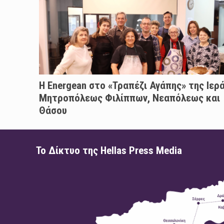
H Energean στο «Τραπέζι Αγάπης» της Ιερ
Μητροπόλεως Φιλίππων, Νεαπόλεως και
Θάσου
Το Δίκτυο της Hellas Press Media