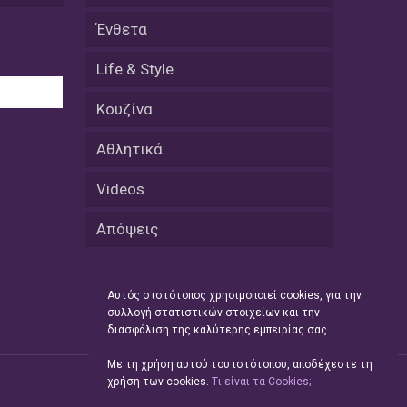
Μικρές πράξεις φροντίδας για
Ένθετα
αδέσποτες γάτες από μαθητές στο
Κάτω Νευροκόπι
Life & Style
07 Απριλίου / Κοινωνία
Κουζίνα
Το «Τρίτο Μέρος»: Γιατί η οικογένεια
του 2026 αναζητά το καταφύγιό της
στα Νεστοχώρια
Αθλητικά
06 Απριλίου / Κοινωνία
Videos
Δήμος Ξάνθης και Πυροσβεστική
Υπηρεσία: Κοινή δράση ενημέρωσης
Απόψεις
και ετοιμότητας για την αντιπυρική
περίοδο 2026
Αυτός ο ιστότοπος χρησιμοποιεί cookies, για την
06 Απριλίου /
συλλογή στατιστικών στοιχείων και την
Ο Δήμαρχος Αβδήρων συγχαίρει τους
διασφάλιση της καλύτερης εμπειρίας σας.
ποδοσφαιριστές, τους προπονητές
και τις διοικήσεις των
Με τη χρήση αυτού του ιστότοπου, αποδέχεστε τη
Ποδοσφαιρικών Συλλόγων ΠΑΥΛΟΣ
χρήση των cookies.
Tι είναι τα Cookies;
ΜΕΛΑΣ ΚΟΥΤΣΟΥ & ΑΤΛΑΣ ΣΕΛΙΝΟΥ