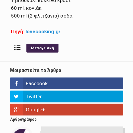
1 μπουκάλι κόκκινο κρασί
60 ml. κονιάκ
500 ml (2 φλιτζάνια) σόδα
Πηγή:
lovecooking.gr
Μεσογειακή
Μοιραστείτε το Άρθρο
Facebook
Twitter
Google+
Αρθρογράφος