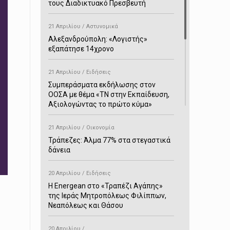
τους Διαδικτυακό Πρεσβευτή
21 Απριλίου / Αστυνομικά
Αλεξανδρούπολη: «Λογιστής»
εξαπάτησε 14χρονο
21 Απριλίου / Ειδήσεις
Συμπεράσματα εκδήλωσης στον
ΟΟΣΑ με θέμα «ΤΝ στην Εκπαίδευση,
Αξιολογώντας το πρώτο κύμα»
21 Απριλίου / Οικονομία
Τράπεζες: Άλμα 77% στα στεγαστικά
δάνεια
20 Απριλίου / Ειδήσεις
H Energean στο «Τραπέζι Αγάπης»
της Ιεράς Μητροπόλεως Φιλίππων,
Νεαπόλεως και Θάσου
20 Απριλίου /