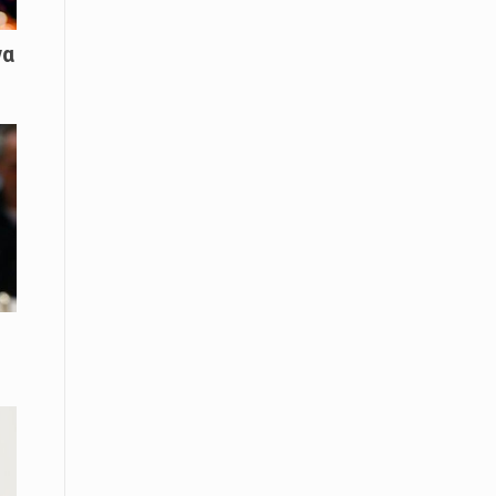
08 Απριλίου / Κοινωνία
να
Παγκόσμια Ημέρα Ρομά -Ένα σχολείο
που δίνει φωνή, ευκαιρίες και ελπίδα
08 Απριλίου / Υγεία
Τρίκαλα: Ολιστικό πρόγραμμα
άσκησης για άτομα με νόσο
Πάρκινσον στο Πανεπιστήμιο
Θεσσαλίας
08 Απριλίου / Οικονομία
Εκτός έδρας συνεδριάσεις Δ.Σ.: το
Επιμελητήριο Ξάνθης ενισχύει την
υ
επαφή με τους επαγγελματίες
08 Απριλίου / Άλλα Σπορ
Η Ξάνθη στον παλμό του ευρωπαϊκού
μπάσκετ U16 με το 2ο Διεθνές
Τουρνουά «Φ. Αμοιρίδης»