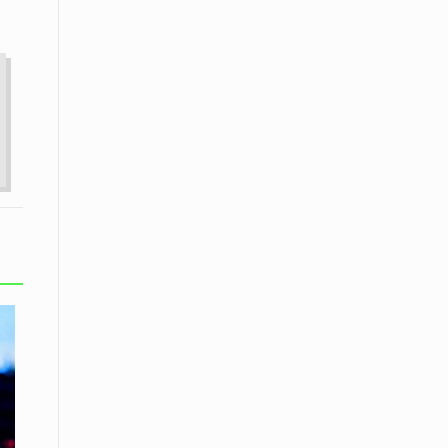
Το Μουσικό Σχολείο Ξάνθης σας
προσκαλεί στο σεμινάριο Χρήστου
Καλκάνη, «Get into the Music»
15 Απριλίου /
Υπογράφεται σήμερα η σύμβαση για
ερευνητική γεώτρηση στο Ιόνιο
15 Απριλίου /
Φυλάκιση 2,5 ετών σε δημοσιογράφο
στην Τουρκία για «διασπορά
παραπλανητικών πληροφοριών»
15 Απριλίου / Ειδήσεις
Νεφώσεις παροδικά αυξημένες σε
όλη τη χώρα – Αφρικανική σκόνη στα
κεντρικά και τα νότια
15 Απριλίου / Ελλάδα
Κλιμακώνουν τις κινητοποιήσεις
τους οι κτηνοτρόφοι της Λέσβου