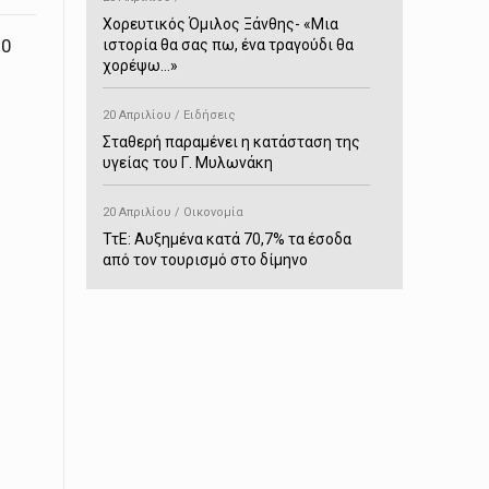
Χορευτικός Όμιλος Ξάνθης- «Mια
80
ιστορία θα σας πω, ένα τραγούδι θα
χορέψω…»
20 Απριλίου / Ειδήσεις
Σταθερή παραμένει η κατάσταση της
υγείας του Γ. Μυλωνάκη
20 Απριλίου / Οικονομία
ΤτΕ: Αυξημένα κατά 70,7% τα έσοδα
από τον τουρισμό στο δίμηνο
Ιανουαρίου-Φεβρουαρίου
20 Απριλίου / Αστυνομικά
Συνελήφθη στο Παρανέστι για κατοχή
πιστολιού κρότου – αερίου
20 Απριλίου / Κόσμος
Ιαπωνία: Σεισμός 7,5 βαθμών –
Δεύτερο τσουνάμι ύψους 80