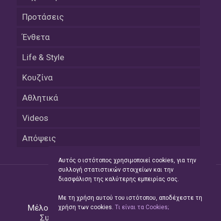
Προτάσεις
Ένθετα
Life & Style
Κουζίνα
Αθλητικά
Videos
Απόψεις
Αυτός ο ιστότοπος χρησιμοποιεί cookies, για την
συλλογή στατιστικών στοιχείων και την
διασφάλιση της καλύτερης εμπειρίας σας.
Με τη χρήση αυτού του ιστότοπου, αποδέχεστε τη
Μέλος του Δικτύου της
Hellas Press Media
|
χρήση των cookies.
Tι είναι τα Cookies;
Συντήρηση και Ανάπτυξη
Green Apple