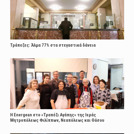
Τράπεζες: Άλμα 77% στα στεγαστικά δάνεια
H Energean στο «Τραπέζι Αγάπης» της Ιεράς
Μητροπόλεως Φιλίππων, Νεαπόλεως και Θάσου