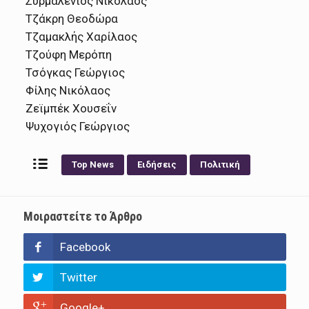
Συρμαλένιος Νικόλαος
Τζάκρη Θεοδώρα
Τζαμακλής Χαρίλαος
Τζούφη Μερόπη
Τσόγκας Γεώργιος
Φίλης Νικόλαος
Ζεϊμπέκ Χουσεΐν
Ψυχογιός Γεώργιος
Top News
Ειδήσεις
Πολιτική
Μοιραστείτε το Άρθρο
Facebook
Twitter
Google+