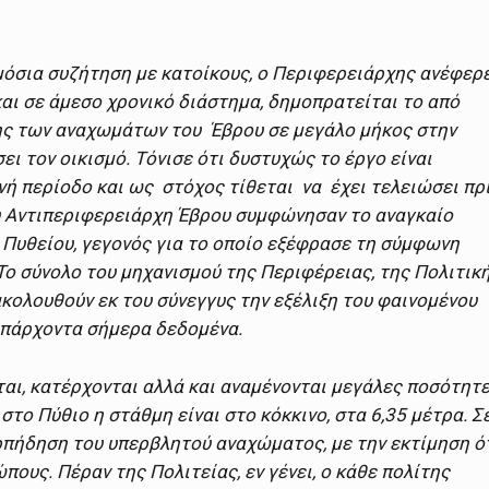
μόσια συζήτηση με κατοίκους, ο Περιφερειάρχης ανέφερ
και σε άμεσο χρονικό διάστημα, δημοπρατείται το από
ς των αναχωμάτων του Έβρου σε μεγάλο μήκος στην
ει τον οικισμό. Τόνισε ότι δυστυχώς το έργο είναι
νή περίοδο και ως στόχος τίθεται να έχει τελειώσει πρ
ου Αντιπεριφερειάρχη Έβρου συμφώνησαν το αναγκαίο
Πυθείου, γεγονός για το οποίο εξέφρασε τη σύμφωνη
Το σύνολο του μηχανισμού της Περιφέρειας, της Πολιτικ
ολουθούν εκ του σύνεγγυς την εξέλιξη του φαινομένου
υπάρχοντα σήμερα δεδομένα.
αι, κατέρχονται αλλά και αναμένονται μεγάλες ποσότητ
το Πύθιο η στάθμη είναι στο κόκκινο, στα 6,35 μέτρα. Σ
ερπήδηση του υπερβλητού αναχώματος, με την εκτίμηση ό
ώπους. Πέραν της Πολιτείας, εν γένει, ο κάθε πολίτης