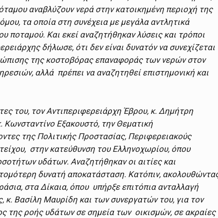
όταμου αναβλύζουν νερά στην κατοικημένη περιοχή της
όμου, τα οποία στη συνέχεια με μεγάλα αντλητικά
ου ποταμού. Και εκεί αναζητήθηκαν λύσεις και τρόποι
ρειάρχης δήλωσε, ότι δεν είναι δυνατόν να συνεχίζεται
τώπισης της κοστοβόρας επαναφοράς των νερών στον
ρεσιών, αλλά πρέπει να αναζητηθεί επιστημονική και
τες του, τον Αντιπεριφερειάρχη Έβρου, κ. Δημήτρη
κ. Κωνσταντίνο Εξακουστό, την Θεματική
οντες της Πολιτικής Προστασίας, Περιφερειακούς
τείχου, στην κατεύθυνση του Ελληνοχωρίου, όπου
σοτήτων υδάτων. Αναζητήθηκαν οι αιτίες και
υντομότερη δυνατή αποκατάσταση. Κατόπιν, ακολουθώντα
ράσια, στα Δίκαια, όπου υπήρξε επιτόπια ανταλλαγή
κ. Βασίλη Μαυρίδη και των συνεργατών του, για τον
ς της ροής υδάτων σε σημεία των οικισμών, σε ακραίες