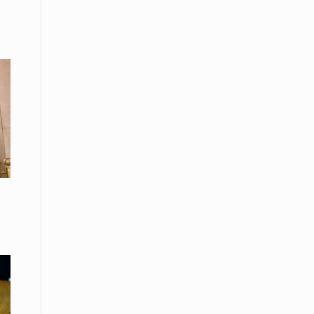
Μικρές πράξεις φροντίδας για
αδέσποτες γάτες από μαθητές στο
Κάτω Νευροκόπι
07 Απριλίου / Κοινωνία
Το «Τρίτο Μέρος»: Γιατί η οικογένεια
του 2026 αναζητά το καταφύγιό της
στα Νεστοχώρια
06 Απριλίου / Κοινωνία
Δήμος Ξάνθης και Πυροσβεστική
Υπηρεσία: Κοινή δράση ενημέρωσης
και ετοιμότητας για την αντιπυρική
περίοδο 2026
06 Απριλίου /
Ο Δήμαρχος Αβδήρων συγχαίρει τους
ποδοσφαιριστές, τους προπονητές
και τις διοικήσεις των
Ποδοσφαιρικών Συλλόγων ΠΑΥΛΟΣ
ΜΕΛΑΣ ΚΟΥΤΣΟΥ & ΑΤΛΑΣ ΣΕΛΙΝΟΥ