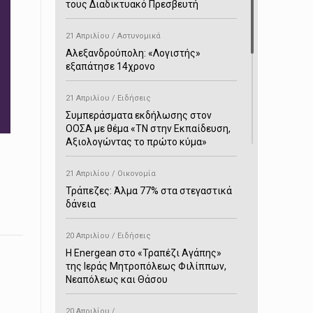
τους Διαδικτυακό Πρεσβευτή
21 Απριλίου / Αστυνομικά
Αλεξανδρούπολη: «Λογιστής»
εξαπάτησε 14χρονο
21 Απριλίου / Ειδήσεις
Συμπεράσματα εκδήλωσης στον
ΟΟΣΑ με θέμα «ΤΝ στην Εκπαίδευση,
Αξιολογώντας το πρώτο κύμα»
21 Απριλίου / Οικονομία
Τράπεζες: Άλμα 77% στα στεγαστικά
δάνεια
20 Απριλίου / Ειδήσεις
H Energean στο «Τραπέζι Αγάπης»
της Ιεράς Μητροπόλεως Φιλίππων,
Νεαπόλεως και Θάσου
20 Απριλίου /