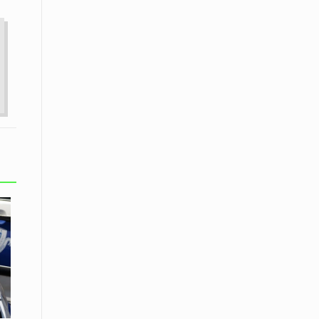
08 Απριλίου / Κοινωνία
Energean: Και φέτος στο πλευρό της
Ενορίας του Αγίου Γρηγορίου του
Θεολόγου στη Νέα Καρβάλη
08 Απριλίου /
Με επιτυχία ολοκληρώθηκε το
Thrace Negotiations Tournament
2026
08 Απριλίου /
Άστατος ο καιρός τις ημέρες του
Πάσχα
08 Απριλίου / Οικονομία
Κάτω από τα 100 δολάρια το
πετρέλαιο – Πτώση 20% στην τιμή
του ευρωπαϊκού αερίου
08 Απριλίου / Κοινωνία