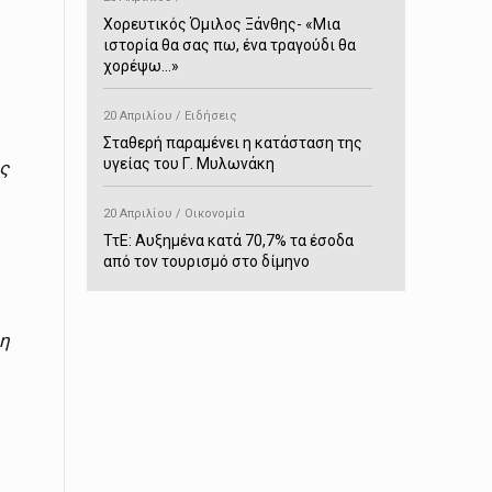
Χορευτικός Όμιλος Ξάνθης- «Mια
ιστορία θα σας πω, ένα τραγούδι θα
χορέψω…»
20 Απριλίου / Ειδήσεις
Σταθερή παραμένει η κατάσταση της
υγείας του Γ. Μυλωνάκη
ς
20 Απριλίου / Οικονομία
ΤτΕ: Αυξημένα κατά 70,7% τα έσοδα
από τον τουρισμό στο δίμηνο
Ιανουαρίου-Φεβρουαρίου
20 Απριλίου / Αστυνομικά
 η
Συνελήφθη στο Παρανέστι για κατοχή
πιστολιού κρότου – αερίου
20 Απριλίου / Κόσμος
Ιαπωνία: Σεισμός 7,5 βαθμών –
Δεύτερο τσουνάμι ύψους 80