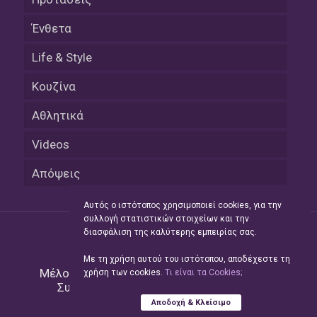
Ένθετα
Life & Style
Κουζίνα
Αθλητικά
Videos
Απόψεις
Αυτός ο ιστότοπος χρησιμοποιεί cookies, για την
συλλογή στατιστικών στοιχείων και την
διασφάλιση της καλύτερης εμπειρίας σας.
Με τη χρήση αυτού του ιστότοπου, αποδέχεστε τη
Μέλος του Δικτύου της
Hellas Press Media
|
χρήση των cookies.
Tι είναι τα Cookies;
Συντήρηση και Ανάπτυξη
Green Apple
Αποδοχή & Κλείσιμο