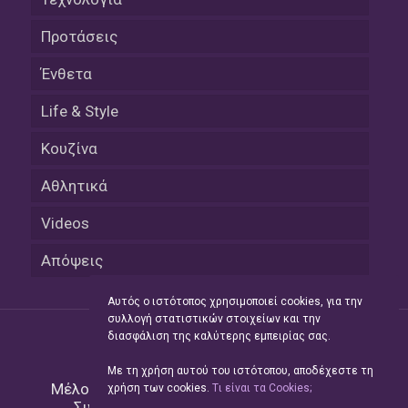
Προτάσεις
Ένθετα
Life & Style
Κουζίνα
Αθλητικά
Videos
Απόψεις
Αυτός ο ιστότοπος χρησιμοποιεί cookies, για την
συλλογή στατιστικών στοιχείων και την
διασφάλιση της καλύτερης εμπειρίας σας.
Με τη χρήση αυτού του ιστότοπου, αποδέχεστε τη
Μέλος του Δικτύου της
Hellas Press Media
|
χρήση των cookies.
Tι είναι τα Cookies;
Συντήρηση και Ανάπτυξη
Green Apple