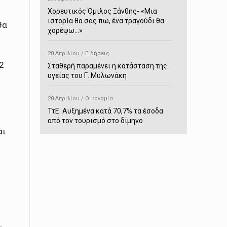
Χορευτικός Όμιλος Ξάνθης- «Mια
ιστορία θα σας πω, ένα τραγούδι θα
θα
χορέψω…»
20 Απριλίου / Ειδήσεις
2
Σταθερή παραμένει η κατάσταση της
υγείας του Γ. Μυλωνάκη
20 Απριλίου / Οικονομία
ΤτΕ: Αυξημένα κατά 70,7% τα έσοδα
από τον τουρισμό στο δίμηνο
αι
Ιανουαρίου-Φεβρουαρίου
20 Απριλίου / Αστυνομικά
Συνελήφθη στο Παρανέστι για κατοχή
πιστολιού κρότου – αερίου
20 Απριλίου / Κόσμος
Ιαπωνία: Σεισμός 7,5 βαθμών –
Δεύτερο τσουνάμι ύψους 80
,