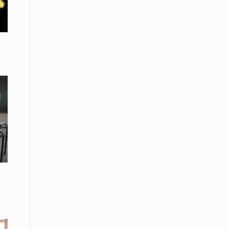
08 Απριλίου / Κοινωνία
Παγκόσμια Ημέρα Ρομά -Ένα σχολείο
που δίνει φωνή, ευκαιρίες και ελπίδα
08 Απριλίου / Υγεία
Τρίκαλα: Ολιστικό πρόγραμμα
άσκησης για άτομα με νόσο
Πάρκινσον στο Πανεπιστήμιο
Θεσσαλίας
08 Απριλίου / Οικονομία
Εκτός έδρας συνεδριάσεις Δ.Σ.: το
Επιμελητήριο Ξάνθης ενισχύει την
επαφή με τους επαγγελματίες
08 Απριλίου / Άλλα Σπορ
Η Ξάνθη στον παλμό του ευρωπαϊκού
μπάσκετ U16 με το 2ο Διεθνές
Τουρνουά «Φ. Αμοιρίδης»