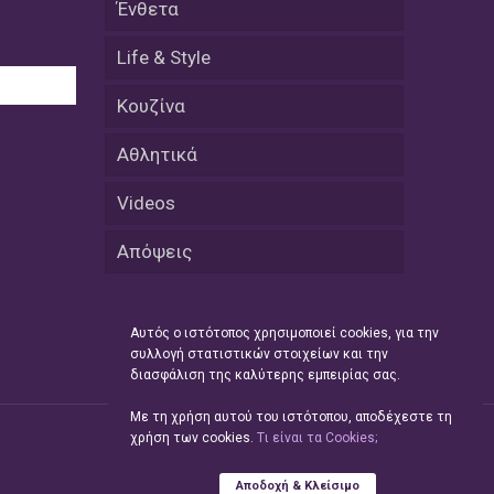
Ένθετα
Μικρές πράξεις φροντίδας για
αδέσποτες γάτες από μαθητές στο
Κάτω Νευροκόπι
Life & Style
Κουζίνα
07 Απριλίου / Κοινωνία
Το «Τρίτο Μέρος»: Γιατί η οικογένεια
Αθλητικά
του 2026 αναζητά το καταφύγιό της
στα Νεστοχώρια
Videos
06 Απριλίου / Κοινωνία
Απόψεις
Δήμος Ξάνθης και Πυροσβεστική
Υπηρεσία: Κοινή δράση ενημέρωσης
και ετοιμότητας για την αντιπυρική
περίοδο 2026
Αυτός ο ιστότοπος χρησιμοποιεί cookies, για την
συλλογή στατιστικών στοιχείων και την
06 Απριλίου /
διασφάλιση της καλύτερης εμπειρίας σας.
Ο Δήμαρχος Αβδήρων συγχαίρει τους
ποδοσφαιριστές, τους προπονητές
Με τη χρήση αυτού του ιστότοπου, αποδέχεστε τη
και τις διοικήσεις των
χρήση των cookies.
Tι είναι τα Cookies;
Ποδοσφαιρικών Συλλόγων ΠΑΥΛΟΣ
ΜΕΛΑΣ ΚΟΥΤΣΟΥ & ΑΤΛΑΣ ΣΕΛΙΝΟΥ
Αποδοχή & Κλείσιμο