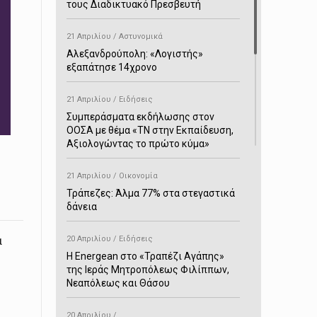
τους Διαδικτυακό Πρεσβευτή
21 Απριλίου / Αστυνομικά
Αλεξανδρούπολη: «Λογιστής»
εξαπάτησε 14χρονο
21 Απριλίου / Ειδήσεις
Συμπεράσματα εκδήλωσης στον
ΟΟΣΑ με θέμα «ΤΝ στην Εκπαίδευση,
Αξιολογώντας το πρώτο κύμα»
21 Απριλίου / Οικονομία
Τράπεζες: Άλμα 77% στα στεγαστικά
δάνεια
ά
20 Απριλίου / Ειδήσεις
H Energean στο «Τραπέζι Αγάπης»
της Ιεράς Μητροπόλεως Φιλίππων,
Νεαπόλεως και Θάσου
20 Απριλίου /