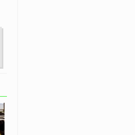
Το Μουσικό Σχολείο Ξάνθης σας
προσκαλεί στο σεμινάριο Χρήστου
Καλκάνη, «Get into the Music»
15 Απριλίου /
Υπογράφεται σήμερα η σύμβαση για
ερευνητική γεώτρηση στο Ιόνιο
15 Απριλίου /
Φυλάκιση 2,5 ετών σε δημοσιογράφο
στην Τουρκία για «διασπορά
παραπλανητικών πληροφοριών»
15 Απριλίου / Ειδήσεις
Νεφώσεις παροδικά αυξημένες σε
όλη τη χώρα – Αφρικανική σκόνη στα
κεντρικά και τα νότια
15 Απριλίου / Ελλάδα
Κλιμακώνουν τις κινητοποιήσεις
τους οι κτηνοτρόφοι της Λέσβου