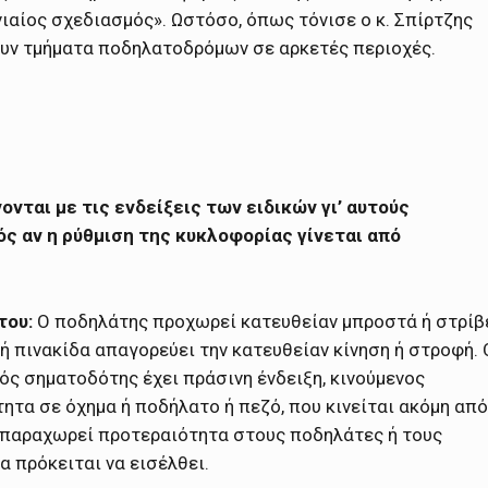
ιαίος σχεδιασμός». Ωστόσο, όπως τόνισε ο κ. Σπίρτζης
ουν τμήματα ποδηλατοδρόμων σε αρκετές περιοχές.
νται με τις ενδείξεις των ειδικών γι’ αυτούς
 αν η ρύθμιση της κυκλοφορίας γίνεται από
του:
Ο ποδηλάτης προχωρεί κατευθείαν μπροστά ή στρίβ
 ή πινακίδα απαγορεύει την κατευθείαν κίνηση ή στροφή. 
ός σηματοδότης έχει πράσινη ένδειξη, κινούμενος
ητα σε όχημα ή ποδήλατο ή πεζό, που κινείται ακόμη από
 παραχωρεί προτεραιότητα στους ποδηλάτες ή τους
α πρόκειται να εισέλθει.