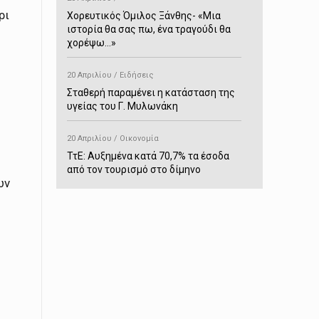
ρι
Χορευτικός Όμιλος Ξάνθης- «Mια
ιστορία θα σας πω, ένα τραγούδι θα
χορέψω…»
20 Απριλίου / Ειδήσεις
Σταθερή παραμένει η κατάσταση της
υγείας του Γ. Μυλωνάκη
20 Απριλίου / Οικονομία
ΤτΕ: Αυξημένα κατά 70,7% τα έσοδα
από τον τουρισμό στο δίμηνο
ων
Ιανουαρίου-Φεβρουαρίου
20 Απριλίου / Αστυνομικά
Συνελήφθη στο Παρανέστι για κατοχή
πιστολιού κρότου – αερίου
20 Απριλίου / Κόσμος
Ιαπωνία: Σεισμός 7,5 βαθμών –
Δεύτερο τσουνάμι ύψους 80