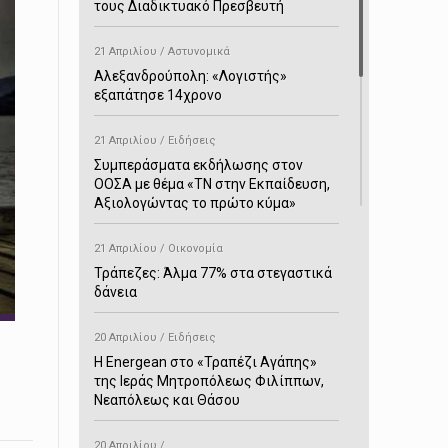
τους Διαδικτυακό Πρεσβευτή
21 Απριλίου / Αστυνομικά
Αλεξανδρούπολη: «Λογιστής»
εξαπάτησε 14χρονο
21 Απριλίου / Ειδήσεις
Συμπεράσματα εκδήλωσης στον
ΟΟΣΑ με θέμα «ΤΝ στην Εκπαίδευση,
Αξιολογώντας το πρώτο κύμα»
21 Απριλίου / Οικονομία
Τράπεζες: Άλμα 77% στα στεγαστικά
δάνεια
20 Απριλίου / Ειδήσεις
H Energean στο «Τραπέζι Αγάπης»
της Ιεράς Μητροπόλεως Φιλίππων,
Νεαπόλεως και Θάσου
20 Απριλίου /