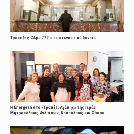
Τράπεζες: Άλμα 77% στα στεγαστικά δάνεια
H Energean στο «Τραπέζι Αγάπης» της Ιεράς
Μητροπόλεως Φιλίππων, Νεαπόλεως και Θάσου