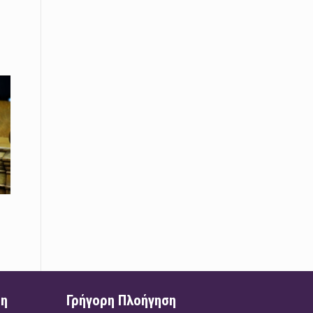
Το Μουσικό Σχολείο Ξάνθης σας
προσκαλεί στο σεμινάριο Χρήστου
Καλκάνη, «Get into the Music»
15 Απριλίου /
Υπογράφεται σήμερα η σύμβαση για
ερευνητική γεώτρηση στο Ιόνιο
15 Απριλίου /
Φυλάκιση 2,5 ετών σε δημοσιογράφο
στην Τουρκία για «διασπορά
παραπλανητικών πληροφοριών»
15 Απριλίου / Ειδήσεις
Νεφώσεις παροδικά αυξημένες σε
όλη τη χώρα – Αφρικανική σκόνη στα
κεντρικά και τα νότια
15 Απριλίου / Ελλάδα
Κλιμακώνουν τις κινητοποιήσεις
ση
Γρήγορη Πλοήγηση
τους οι κτηνοτρόφοι της Λέσβου