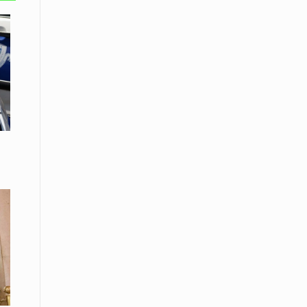
εκατοστών
20 Απριλίου / Ειδήσεις
Παρουσίαση του Κοινού
Προγράμματος Μεταπτυχιακών
Σπουδών «Evolutionary Medicine» από
το Δημοκρίτειο Πανεπιστήμιο
Θράκης
20 Απριλίου / Οικονομία
Μείωση 4,6% σημείωσε ο γενικός
δείκτης κύκλου εργασιών στη
βιομηχανία τον Φεβρουάριο εφέτος
ανακοίνωσε η ΕΛΣΤΑΤ
20 Απριλίου / Ειδήσεις
Λειβαδίτης Ξάνθης: Πώς η πατάτα
«εκμεταλλεύτηκε» την κληρονομιά
των Παγετώνων
20 Απριλίου /