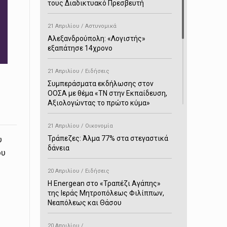
τους Διαδικτυακό Πρεσβευτή
21 Απριλίου / Αστυνομικά
Αλεξανδρούπολη: «Λογιστής»
εξαπάτησε 14χρονο
21 Απριλίου / Ειδήσεις
Συμπεράσματα εκδήλωσης στον
ΟΟΣΑ με θέμα «ΤΝ στην Εκπαίδευση,
Αξιολογώντας το πρώτο κύμα»
21 Απριλίου / Οικονομία
υ
Τράπεζες: Άλμα 77% στα στεγαστικά
δάνεια
ου
20 Απριλίου / Ειδήσεις
H Energean στο «Τραπέζι Αγάπης»
της Ιεράς Μητροπόλεως Φιλίππων,
Νεαπόλεως και Θάσου
20 Απριλίου /