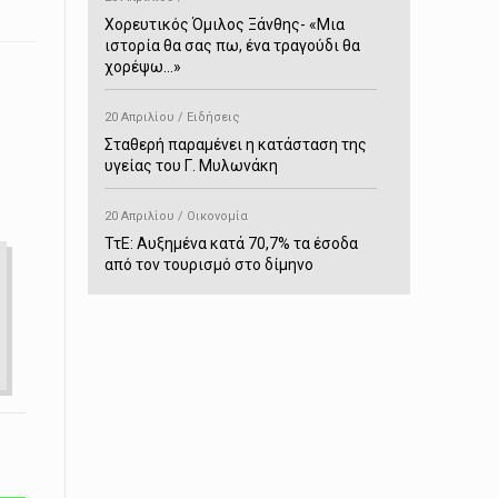
Χορευτικός Όμιλος Ξάνθης- «Mια
ιστορία θα σας πω, ένα τραγούδι θα
χορέψω…»
20 Απριλίου / Ειδήσεις
Σταθερή παραμένει η κατάσταση της
υγείας του Γ. Μυλωνάκη
20 Απριλίου / Οικονομία
ΤτΕ: Αυξημένα κατά 70,7% τα έσοδα
από τον τουρισμό στο δίμηνο
Ιανουαρίου-Φεβρουαρίου
20 Απριλίου / Αστυνομικά
Συνελήφθη στο Παρανέστι για κατοχή
πιστολιού κρότου – αερίου
20 Απριλίου / Κόσμος
Ιαπωνία: Σεισμός 7,5 βαθμών –
Δεύτερο τσουνάμι ύψους 80