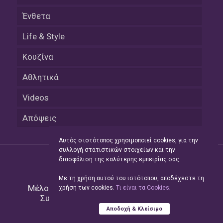
Ένθετα
Life & Style
Κουζίνα
Αθλητικά
Videos
Απόψεις
Αυτός ο ιστότοπος χρησιμοποιεί cookies, για την
συλλογή στατιστικών στοιχείων και την
διασφάλιση της καλύτερης εμπειρίας σας.
Με τη χρήση αυτού του ιστότοπου, αποδέχεστε τη
Μέλος του Δικτύου της
Hellas Press Media
|
χρήση των cookies.
Tι είναι τα Cookies;
Συντήρηση και Ανάπτυξη
Green Apple
Αποδοχή & Κλείσιμο