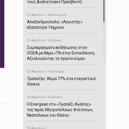
τους Διαδικτυακό Πρεσβευτή
21 Απριλίου / Αστυνομικά
Αλεξανδρούπολη: «Λογιστής»
εξαπάτησε 14χρονο
21 Απριλίου / Ειδήσεις
Συμπεράσματα εκδήλωσης στον
ΟΟΣΑ με θέμα «ΤΝ στην Εκπαίδευση,
Αξιολογώντας το πρώτο κύμα»
21 Απριλίου / Οικονομία
Τράπεζες: Άλμα 77% στα στεγαστικά
δάνεια
20 Απριλίου / Ειδήσεις
H Energean στο «Τραπέζι Αγάπης»
της Ιεράς Μητροπόλεως Φιλίππων,
α
Νεαπόλεως και Θάσου
20 Απριλίου /