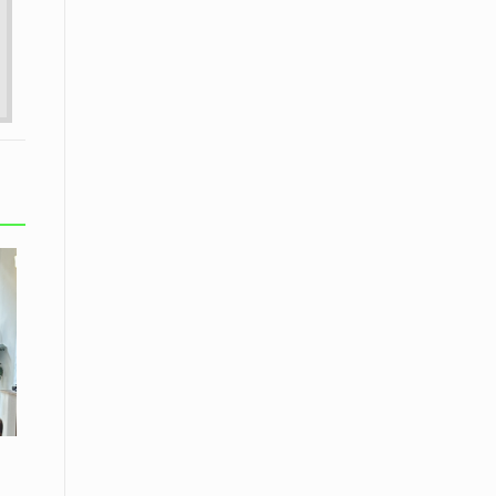
08 Απριλίου / Κοινωνία
Παγκόσμια Ημέρα Ρομά -Ένα σχολείο
που δίνει φωνή, ευκαιρίες και ελπίδα
08 Απριλίου / Υγεία
Τρίκαλα: Ολιστικό πρόγραμμα
άσκησης για άτομα με νόσο
Πάρκινσον στο Πανεπιστήμιο
Θεσσαλίας
08 Απριλίου / Οικονομία
Εκτός έδρας συνεδριάσεις Δ.Σ.: το
Επιμελητήριο Ξάνθης ενισχύει την
επαφή με τους επαγγελματίες
08 Απριλίου / Άλλα Σπορ
Η Ξάνθη στον παλμό του ευρωπαϊκού
μπάσκετ U16 με το 2ο Διεθνές
Τουρνουά «Φ. Αμοιρίδης»