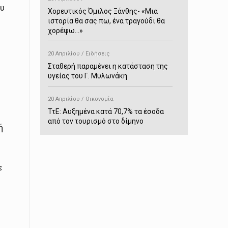
ου
Χορευτικός Όμιλος Ξάνθης- «Mια
ιστορία θα σας πω, ένα τραγούδι θα
χορέψω…»
20 Απριλίου / Ειδήσεις
Σταθερή παραμένει η κατάσταση της
υγείας του Γ. Μυλωνάκη
20 Απριλίου / Οικονομία
ΤτΕ: Αυξημένα κατά 70,7% τα έσοδα
από τον τουρισμό στο δίμηνο
ή
Ιανουαρίου-Φεβρουαρίου
20 Απριλίου / Αστυνομικά
ε
Συνελήφθη στο Παρανέστι για κατοχή
πιστολιού κρότου – αερίου
20 Απριλίου / Κόσμος
Ιαπωνία: Σεισμός 7,5 βαθμών –
Δεύτερο τσουνάμι ύψους 80