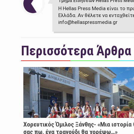
Τμήμα Ειδήσεων Hellas Press Medi
Η Hellas Press Media είναι το 
Ελλάδα. Αν θέλετε να ενταχθείτ
info@hellaspressmedia.gr
Περισσότερα Άρθρα
Χορευτικός Όμιλος Ξάνθης- «Mια ιστορία
σας πω, ένα τραγούδι θα χορέψω…»