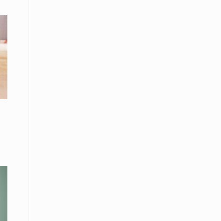
08 Απριλίου / Κοινωνία
Energean: Και φέτος στο πλευρό της
Ενορίας του Αγίου Γρηγορίου του
Θεολόγου στη Νέα Καρβάλη
08 Απριλίου /
Με επιτυχία ολοκληρώθηκε το
Thrace Negotiations Tournament
2026
08 Απριλίου /
Άστατος ο καιρός τις ημέρες του
Πάσχα
08 Απριλίου / Οικονομία
Κάτω από τα 100 δολάρια το
πετρέλαιο – Πτώση 20% στην τιμή
του ευρωπαϊκού αερίου
08 Απριλίου / Κοινωνία