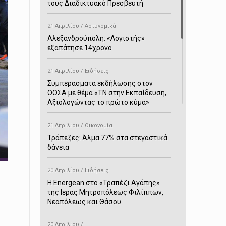
τους Διαδικτυακό Πρεσβευτή
21 Απριλίου / Αστυνομικά
Αλεξανδρούπολη: «Λογιστής»
εξαπάτησε 14χρονο
21 Απριλίου / Ειδήσεις
Συμπεράσματα εκδήλωσης στον
ΟΟΣΑ με θέμα «ΤΝ στην Εκπαίδευση,
Αξιολογώντας το πρώτο κύμα»
21 Απριλίου / Οικονομία
Τράπεζες: Άλμα 77% στα στεγαστικά
δάνεια
20 Απριλίου / Ειδήσεις
H Energean στο «Τραπέζι Αγάπης»
της Ιεράς Μητροπόλεως Φιλίππων,
Νεαπόλεως και Θάσου
20 Απριλίου /