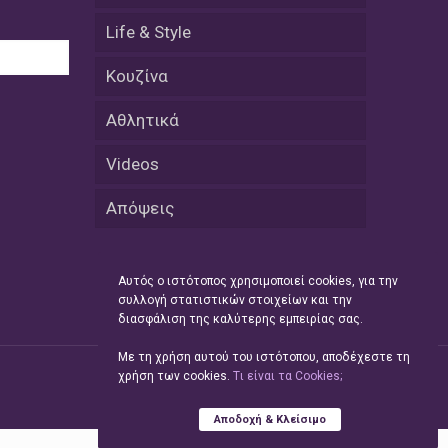
08 Απριλίου / Κοινωνία
Life & Style
Energean: Και φέτος στο πλευρό της
Ενορίας του Αγίου Γρηγορίου του
Κουζίνα
Θεολόγου στη Νέα Καρβάλη
Αθλητικά
08 Απριλίου /
Με επιτυχία ολοκληρώθηκε το
Videos
Thrace Negotiations Tournament
2026
Απόψεις
08 Απριλίου /
Άστατος ο καιρός τις ημέρες του
Αυτός ο ιστότοπος χρησιμοποιεί cookies, για την
Πάσχα
συλλογή στατιστικών στοιχείων και την
διασφάλιση της καλύτερης εμπειρίας σας.
08 Απριλίου / Οικονομία
Κάτω από τα 100 δολάρια το
Με τη χρήση αυτού του ιστότοπου, αποδέχεστε τη
πετρέλαιο – Πτώση 20% στην τιμή
χρήση των cookies.
Tι είναι τα Cookies;
του ευρωπαϊκού αερίου
Αποδοχή & Κλείσιμο
08 Απριλίου / Κοινωνία