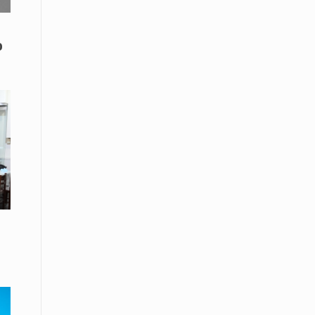
Το Μουσικό Σχολείο Ξάνθης σας
προσκαλεί στο σεμινάριο Χρήστου
Καλκάνη, «Get into the Music»
ο
15 Απριλίου /
Υπογράφεται σήμερα η σύμβαση για
ερευνητική γεώτρηση στο Ιόνιο
15 Απριλίου /
Φυλάκιση 2,5 ετών σε δημοσιογράφο
στην Τουρκία για «διασπορά
παραπλανητικών πληροφοριών»
15 Απριλίου / Ειδήσεις
Νεφώσεις παροδικά αυξημένες σε
όλη τη χώρα – Αφρικανική σκόνη στα
κεντρικά και τα νότια
15 Απριλίου / Ελλάδα
Κλιμακώνουν τις κινητοποιήσεις
τους οι κτηνοτρόφοι της Λέσβου