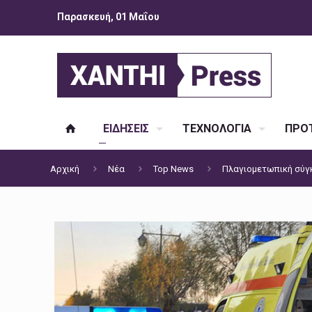
Παρασκευή, 01 Μαΐου
ΕΙΔΗΣΕΙΣ
ΤΕΧΝΟΛΟΓΙΑ
ΠΡΟΤ
Αρχική
Νέα
Top News
Πλαγιομετωπική σύγ