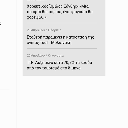
Χορευτικός Όμιλος Ξάνθης- «Mια
ιστορία θα σας πω, ένα τραγούδι θα
χορέψω…»
ς
20 Απριλίου / Ειδήσεις
Σταθερή παραμένει η κατάσταση της
υγείας του Γ. Μυλωνάκη
20 Απριλίου / Οικονομία
ΤτΕ: Αυξημένα κατά 70,7% τα έσοδα
από τον τουρισμό στο δίμηνο
Ιανουαρίου-Φεβρουαρίου
20 Απριλίου / Αστυνομικά
Συνελήφθη στο Παρανέστι για κατοχή
πιστολιού κρότου – αερίου
20 Απριλίου / Κόσμος
Ιαπωνία: Σεισμός 7,5 βαθμών –
Δεύτερο τσουνάμι ύψους 80