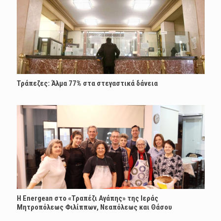
Τράπεζες: Άλμα 77% στα στεγαστικά δάνεια
H Energean στο «Τραπέζι Αγάπης» της Ιεράς
Μητροπόλεως Φιλίππων, Νεαπόλεως και Θάσου