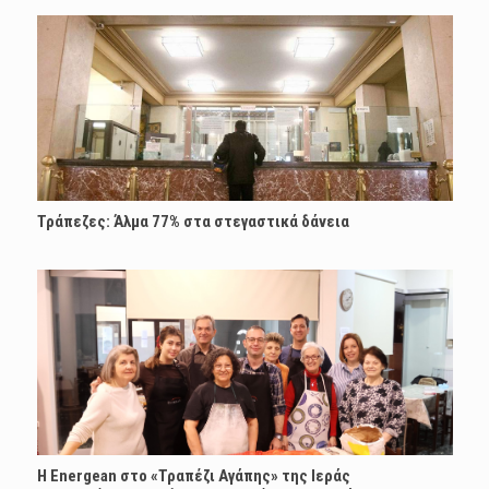
Τράπεζες: Άλμα 77% στα στεγαστικά δάνεια
H Energean στο «Τραπέζι Αγάπης» της Ιεράς