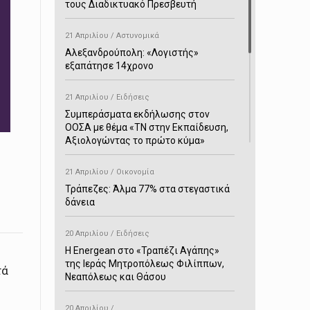
τους Διαδικτυακό Πρεσβευτή
21 Απριλίου / Αστυνομικά
Αλεξανδρούπολη: «Λογιστής»
εξαπάτησε 14χρονο
21 Απριλίου / Ειδήσεις
Συμπεράσματα εκδήλωσης στον
ΟΟΣΑ με θέμα «ΤΝ στην Εκπαίδευση,
Αξιολογώντας το πρώτο κύμα»
21 Απριλίου / Οικονομία
Τράπεζες: Άλμα 77% στα στεγαστικά
δάνεια
20 Απριλίου / Ειδήσεις
H Energean στο «Τραπέζι Αγάπης»
της Ιεράς Μητροπόλεως Φιλίππων,
τά
Νεαπόλεως και Θάσου
20 Απριλίου /