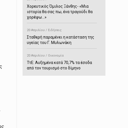
Χορευτικός Όμιλος Ξάνθης- «Mια
ιστορία θα σας πω, ένα τραγούδι θα
χορέψω…»
20 Απριλίου / Ειδήσεις
Σταθερή παραμένει η κατάσταση της
υγείας του Γ. Μυλωνάκη
20 Απριλίου / Οικονομία
ΤτΕ: Αυξημένα κατά 70,7% τα έσοδα
ς
από τον τουρισμό στο δίμηνο
Ιανουαρίου-Φεβρουαρίου
20 Απριλίου / Αστυνομικά
Συνελήφθη στο Παρανέστι για κατοχή
πιστολιού κρότου – αερίου
ν
20 Απριλίου / Κόσμος
Ιαπωνία: Σεισμός 7,5 βαθμών –
Δεύτερο τσουνάμι ύψους 80
ος