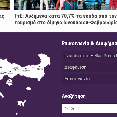
ας
ΤτΕ: Αυξημένα κατά 70,7% τα έσοδα από τον
τουρισμό στο δίμηνο Ιανουαρίου-Φεβρουαρί
Επικοινωνία & Διαφήμι
Γνωρίστε τη Hellas Press
Διαφήμιση
Επικοινωνία
Αναζήτηση