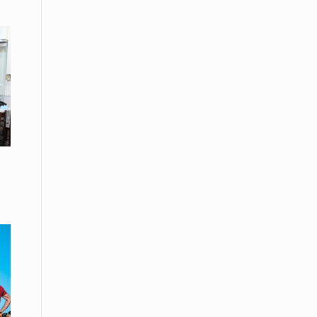
08 Απριλίου / Κοινωνία
Energean: Και φέτος στο πλευρό της
Ενορίας του Αγίου Γρηγορίου του
Θεολόγου στη Νέα Καρβάλη
08 Απριλίου /
Με επιτυχία ολοκληρώθηκε το
Thrace Negotiations Tournament
2026
08 Απριλίου /
Άστατος ο καιρός τις ημέρες του
Πάσχα
08 Απριλίου / Οικονομία
Κάτω από τα 100 δολάρια το
πετρέλαιο – Πτώση 20% στην τιμή
του ευρωπαϊκού αερίου
08 Απριλίου / Κοινωνία