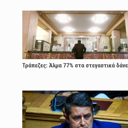
Τράπεζες: Άλμα 77% στα στεγαστικά δάνε