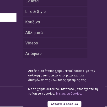
Ένθετα
08 Απριλίου / Κοινωνία
Life & Style
Energean: Και φέτος στο πλευρό της
Ενορίας του Αγίου Γρηγορίου του
Θεολόγου στη Νέα Καρβάλη
Κουζίνα
08 Απριλίου /
Αθλητικά
Με επιτυχία ολοκληρώθηκε το
Thrace Negotiations Tournament
Videos
2026
Απόψεις
08 Απριλίου /
Άστατος ο καιρός τις ημέρες του
Πάσχα
Αυτός ο ιστότοπος χρησιμοποιεί cookies, για την
συλλογή στατιστικών στοιχείων και την
08 Απριλίου / Οικονομία
διασφάλιση της καλύτερης εμπειρίας σας.
Κάτω από τα 100 δολάρια το
πετρέλαιο – Πτώση 20% στην τιμή
Με τη χρήση αυτού του ιστότοπου, αποδέχεστε τη
του ευρωπαϊκού αερίου
χρήση των cookies.
Tι είναι τα Cookies;
08 Απριλίου / Κοινωνία
Αποδοχή & Κλείσιμο