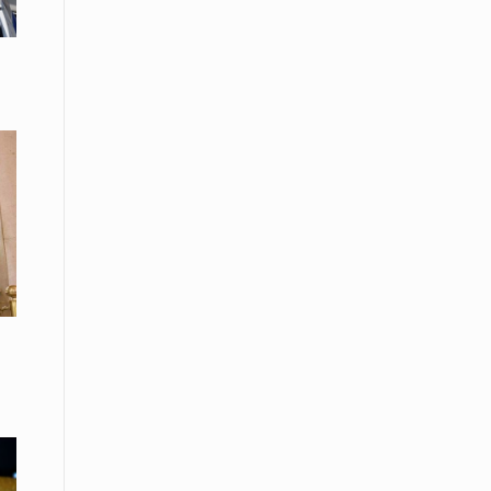
Το Μουσικό Σχολείο Ξάνθης σας
προσκαλεί στο σεμινάριο Χρήστου
Καλκάνη, «Get into the Music»
15 Απριλίου /
Υπογράφεται σήμερα η σύμβαση για
ερευνητική γεώτρηση στο Ιόνιο
15 Απριλίου /
Φυλάκιση 2,5 ετών σε δημοσιογράφο
στην Τουρκία για «διασπορά
παραπλανητικών πληροφοριών»
15 Απριλίου / Ειδήσεις
Νεφώσεις παροδικά αυξημένες σε
όλη τη χώρα – Αφρικανική σκόνη στα
κεντρικά και τα νότια
15 Απριλίου / Ελλάδα
Κλιμακώνουν τις κινητοποιήσεις
τους οι κτηνοτρόφοι της Λέσβου