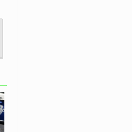
εκατοστών
20 Απριλίου / Ειδήσεις
Παρουσίαση του Κοινού
Προγράμματος Μεταπτυχιακών
Σπουδών «Evolutionary Medicine» από
το Δημοκρίτειο Πανεπιστήμιο
Θράκης
20 Απριλίου / Οικονομία
Μείωση 4,6% σημείωσε ο γενικός
δείκτης κύκλου εργασιών στη
βιομηχανία τον Φεβρουάριο εφέτος
ανακοίνωσε η ΕΛΣΤΑΤ
20 Απριλίου / Ειδήσεις
Λειβαδίτης Ξάνθης: Πώς η πατάτα
«εκμεταλλεύτηκε» την κληρονομιά
των Παγετώνων
20 Απριλίου /