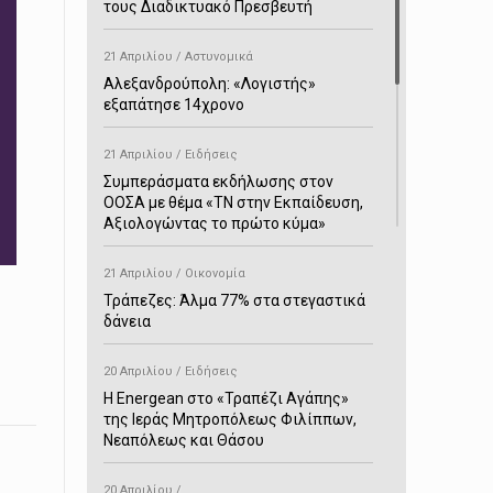
τους Διαδικτυακό Πρεσβευτή
21 Απριλίου / Αστυνομικά
Αλεξανδρούπολη: «Λογιστής»
εξαπάτησε 14χρονο
21 Απριλίου / Ειδήσεις
Συμπεράσματα εκδήλωσης στον
ΟΟΣΑ με θέμα «ΤΝ στην Εκπαίδευση,
Αξιολογώντας το πρώτο κύμα»
21 Απριλίου / Οικονομία
Τράπεζες: Άλμα 77% στα στεγαστικά
δάνεια
20 Απριλίου / Ειδήσεις
H Energean στο «Τραπέζι Αγάπης»
της Ιεράς Μητροπόλεως Φιλίππων,
Νεαπόλεως και Θάσου
20 Απριλίου /