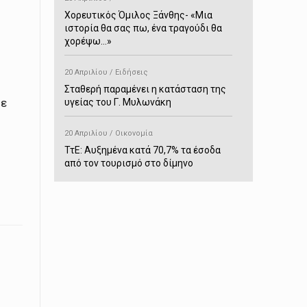
Χορευτικός Όμιλος Ξάνθης- «Mια
ιστορία θα σας πω, ένα τραγούδι θα
χορέψω…»
20 Απριλίου / Ειδήσεις
Σταθερή παραμένει η κατάσταση της
σε
υγείας του Γ. Μυλωνάκη
20 Απριλίου / Οικονομία
ΤτΕ: Αυξημένα κατά 70,7% τα έσοδα
από τον τουρισμό στο δίμηνο
Ιανουαρίου-Φεβρουαρίου
20 Απριλίου / Αστυνομικά
Συνελήφθη στο Παρανέστι για κατοχή
πιστολιού κρότου – αερίου
20 Απριλίου / Κόσμος
Ιαπωνία: Σεισμός 7,5 βαθμών –
Δεύτερο τσουνάμι ύψους 80