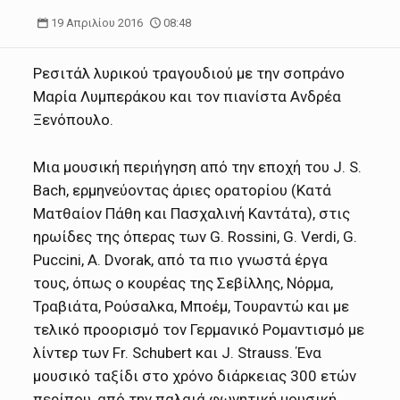
19 Απριλίου 2016
08:48
Ρεσιτάλ λυρικού τραγουδιού με την σοπράνο
Μαρία Λυμπεράκου και τον πιανίστα Ανδρέα
Ξενόπουλο.
Μια μουσική περιήγηση από την εποχή του J. S.
Bach, ερμηνεύοντας άριες ορατορίου (Κατά
Ματθαίον Πάθη και Πασχαλινή Καντάτα), στις
ηρωίδες της όπερας των G. Rossini, G. Verdi, G.
Puccini, A. Dvorak, από τα πιο γνωστά έργα
τους, όπως ο κουρέας της Σεβίλλης, Νόρμα,
Τραβιάτα, Ρούσαλκα, Μποέμ, Τουραντώ και με
τελικό προορισμό τον Γερμανικό Ρομαντισμό με
λίντερ των Fr. Schubert και J. Strauss. Ένα
μουσικό ταξίδι στο χρόνο διάρκειας 300 ετών
περίπου, από την παλαιά φωνητική μουσική