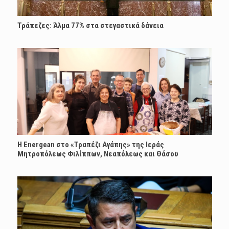
Τράπεζες: Άλμα 77% στα στεγαστικά δάνεια
H Energean στο «Τραπέζι Αγάπης» της Ιεράς
Μητροπόλεως Φιλίππων, Νεαπόλεως και Θάσου