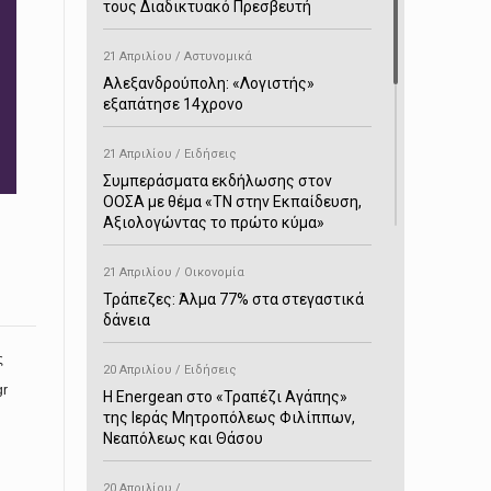
τους Διαδικτυακό Πρεσβευτή
21 Απριλίου / Αστυνομικά
Αλεξανδρούπολη: «Λογιστής»
εξαπάτησε 14χρονο
21 Απριλίου / Ειδήσεις
Συμπεράσματα εκδήλωσης στον
ΟΟΣΑ με θέμα «ΤΝ στην Εκπαίδευση,
Αξιολογώντας το πρώτο κύμα»
21 Απριλίου / Οικονομία
Τράπεζες: Άλμα 77% στα στεγαστικά
δάνεια
ς
20 Απριλίου / Ειδήσεις
gr
H Energean στο «Τραπέζι Αγάπης»
της Ιεράς Μητροπόλεως Φιλίππων,
Νεαπόλεως και Θάσου
20 Απριλίου /