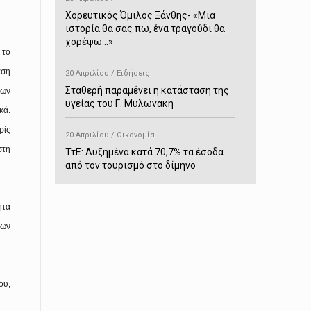
Χορευτικός Όμιλος Ξάνθης- «Mια
ιστορία θα σας πω, ένα τραγούδι θα
χορέψω…»
 το
αση
20 Απριλίου / Ειδήσεις
Σταθερή παραμένει η κατάσταση της
των
υγείας του Γ. Μυλωνάκη
κά.
ρίς
20 Απριλίου / Οικονομία
στη
ΤτΕ: Αυξημένα κατά 70,7% τα έσοδα
από τον τουρισμό στο δίμηνο
Ιανουαρίου-Φεβρουαρίου
ητά
20 Απριλίου / Αστυνομικά
των
Συνελήφθη στο Παρανέστι για κατοχή
πιστολιού κρότου – αερίου
20 Απριλίου / Κόσμος
ου,
Ιαπωνία: Σεισμός 7,5 βαθμών –
Δεύτερο τσουνάμι ύψους 80