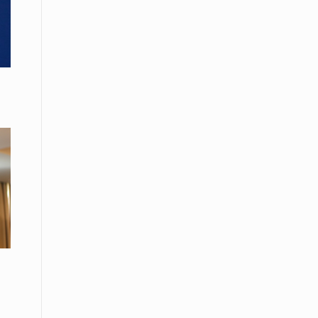
08 Απριλίου / Κοινωνία
Παγκόσμια Ημέρα Ρομά -Ένα σχολείο
που δίνει φωνή, ευκαιρίες και ελπίδα
08 Απριλίου / Υγεία
Τρίκαλα: Ολιστικό πρόγραμμα
άσκησης για άτομα με νόσο
Πάρκινσον στο Πανεπιστήμιο
Θεσσαλίας
08 Απριλίου / Οικονομία
Εκτός έδρας συνεδριάσεις Δ.Σ.: το
Επιμελητήριο Ξάνθης ενισχύει την
επαφή με τους επαγγελματίες
08 Απριλίου / Άλλα Σπορ
Η Ξάνθη στον παλμό του ευρωπαϊκού
μπάσκετ U16 με το 2ο Διεθνές
Τουρνουά «Φ. Αμοιρίδης»