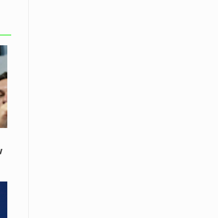
Το Μουσικό Σχολείο Ξάνθης σας
προσκαλεί στο σεμινάριο Χρήστου
Καλκάνη, «Get into the Music»
15 Απριλίου /
Υπογράφεται σήμερα η σύμβαση για
ερευνητική γεώτρηση στο Ιόνιο
15 Απριλίου /
Φυλάκιση 2,5 ετών σε δημοσιογράφο
στην Τουρκία για «διασπορά
παραπλανητικών πληροφοριών»
15 Απριλίου / Ειδήσεις
ν
Νεφώσεις παροδικά αυξημένες σε
όλη τη χώρα – Αφρικανική σκόνη στα
κεντρικά και τα νότια
15 Απριλίου / Ελλάδα
Κλιμακώνουν τις κινητοποιήσεις
τους οι κτηνοτρόφοι της Λέσβου