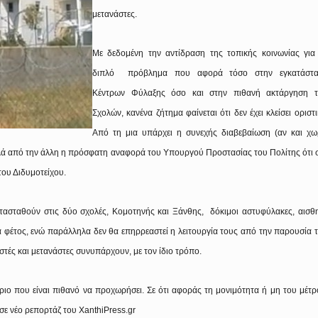
μετανάστες.
Με δεδομένη την αντίδραση της τοπικής κοινωνίας για
διπλό πρόβλημα που αφορά τόσο στην εγκατάστ
Κέντρων Φύλαξης όσο και στην πιθανή ακτάργηση 
Σχολών, κανένα ζήτημα φαίνεται ότι δεν έχει κλείσει οριστι
Από τη μια υπάρχει η συνεχής διαβεβαίωση (αν και χω
λά από την άλλη η πρόσφατη αναφορά του Υπουργού Προστασίας του Πολίτης ότι 
του Διδυμοτείχου.
ατασταθούν στις δύο σχολές, Κομοτηνής και Ξάνθης, δόκιμοι αστυφύλακες, αισθ
ια φέτος, ενώ παράλληλα δεν θα επηρρεαστεί η λειτουργία τους από την παρουσία 
ές και μετανάστες συνυπάρχουν, με τον ίδιο τρόπο.
άριο που είναι πιθανό να προχωρήσει. Σε ότι αφοράς τη μονιμότητα ή μη του μέτρ
 σε νέο ρεπορτάζ του
XanthiPress.gr