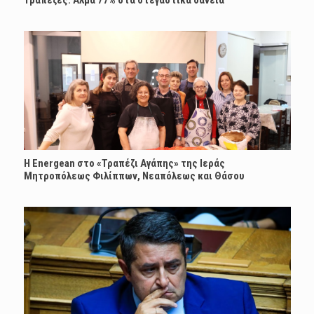
Τράπεζες: Άλμα 77% στα στεγαστικά δάνεια
H Energean στο «Τραπέζι Αγάπης» της Ιεράς
Μητροπόλεως Φιλίππων, Νεαπόλεως και Θάσου