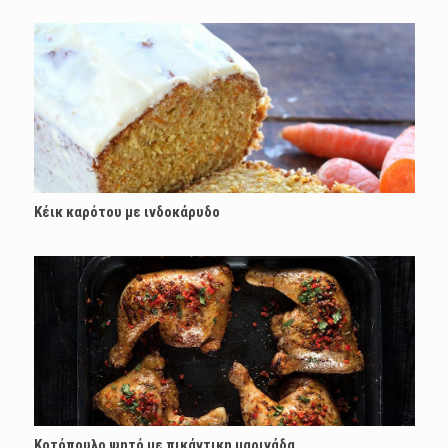
Κέικ καρότου με ινδοκάρυδο
Κοτόπουλο ψητό με πικάντικη μαρινάδα