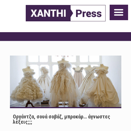
Οργάντζα, σουά σοβάζ, μπροκάρ… άγνωστες
λέξεις;;;