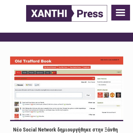
Nέο Social Network δημιουργήθηκε στην Ξάνθη