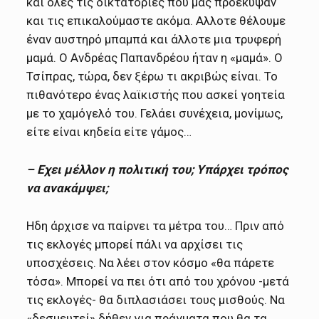
και όλες τις δικτατορίες που μας προέκυψαν
και τις επικαλούμαστε ακόμα. Αλλοτε θέλουμε
έναν αυστηρό μπαμπά και άλλοτε μια τρυφερή
μαμά. Ο Ανδρέας Παπανδρέου ήταν η «μαμά». Ο
Τσίπρας, τώρα, δεν ξέρω τι ακριβώς είναι. Το
πιθανότερο ένας λαϊκιστής που ασκεί γοητεία
με το χαμόγελό του. Γελάει συνέχεια, μονίμως,
είτε είναι κηδεία είτε γάμος…
– Εχει μέλλον η πολιτική του; Υπάρχει τρόπος
να ανακάμψει;
Ηδη άρχισε να παίρνει τα μέτρα του… Πριν από
τις εκλογές μπορεί πάλι να αρχίσει τις
υποσχέσεις. Να λέει στον κόσμο «θα πάρετε
τόσα». Μπορεί να πει ότι από του χρόνου -μετά
τις εκλογές- θα διπλασιάσει τους μισθούς. Να
«δεσμευτεί» δήθεν για πράγματα που θα τα