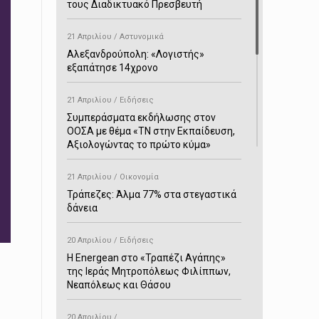
τους Διαδικτυακό Πρεσβευτή
21 Απριλίου / Αστυνομικά
Αλεξανδρούπολη: «Λογιστής»
εξαπάτησε 14χρονο
21 Απριλίου / Ειδήσεις
Συμπεράσματα εκδήλωσης στον
ΟΟΣΑ με θέμα «ΤΝ στην Εκπαίδευση,
Αξιολογώντας το πρώτο κύμα»
21 Απριλίου / Οικονομία
Τράπεζες: Άλμα 77% στα στεγαστικά
δάνεια
20 Απριλίου / Ειδήσεις
H Energean στο «Τραπέζι Αγάπης»
της Ιεράς Μητροπόλεως Φιλίππων,
Νεαπόλεως και Θάσου
20 Απριλίου /