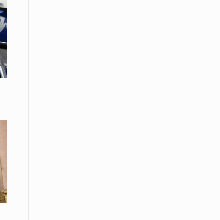
Μικρές πράξεις φροντίδας για
αδέσποτες γάτες από μαθητές στο
Κάτω Νευροκόπι
07 Απριλίου / Κοινωνία
Το «Τρίτο Μέρος»: Γιατί η οικογένεια
του 2026 αναζητά το καταφύγιό της
στα Νεστοχώρια
06 Απριλίου / Κοινωνία
Δήμος Ξάνθης και Πυροσβεστική
Υπηρεσία: Κοινή δράση ενημέρωσης
και ετοιμότητας για την αντιπυρική
περίοδο 2026
06 Απριλίου /
Ο Δήμαρχος Αβδήρων συγχαίρει τους
ποδοσφαιριστές, τους προπονητές
και τις διοικήσεις των
Ποδοσφαιρικών Συλλόγων ΠΑΥΛΟΣ
ΜΕΛΑΣ ΚΟΥΤΣΟΥ & ΑΤΛΑΣ ΣΕΛΙΝΟΥ