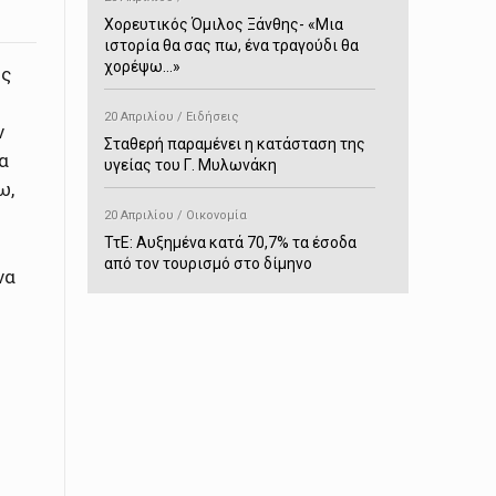
Χορευτικός Όμιλος Ξάνθης- «Mια
ιστορία θα σας πω, ένα τραγούδι θα
χορέψω…»
ώς
20 Απριλίου / Ειδήσεις
ν
Σταθερή παραμένει η κατάσταση της
α
υγείας του Γ. Μυλωνάκη
ω,
20 Απριλίου / Οικονομία
ΤτΕ: Αυξημένα κατά 70,7% τα έσοδα
από τον τουρισμό στο δίμηνο
να
Ιανουαρίου-Φεβρουαρίου
20 Απριλίου / Αστυνομικά
Συνελήφθη στο Παρανέστι για κατοχή
πιστολιού κρότου – αερίου
20 Απριλίου / Κόσμος
Ιαπωνία: Σεισμός 7,5 βαθμών –
Δεύτερο τσουνάμι ύψους 80