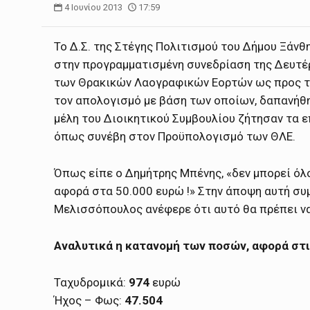
4 Ιουνίου 2013
17:59
Το Δ.Σ. της Στέγης Πολιτισμού του Δήμου Ξάνθ
στην προγραμματισμένη συνεδρίαση της Δευτέ
των Θρακικών Λαογραφικών Εορτών ως προς το ο
τον απολογισμό με βάση των οποίων, δαπανήθη
μέλη του Διοικητικού Συμβουλίου ζήτησαν τα 
όπως συνέβη στον Προϋπολογισμό των ΘΛΕ.
Όπως είπε ο Δημήτρης Μπένης, «δεν μπορεί όλο
αφορά στα 50.000 ευρώ !» Στην άποψη αυτή σ
Μελισσόπουλος ανέφερε ότι αυτό θα πρέπει να
Αναλυτικά η κατανομή των ποσών, αφορά στι
Ταχυδρομικά:
974
ευρώ
Ήχος – Φως:
47.504