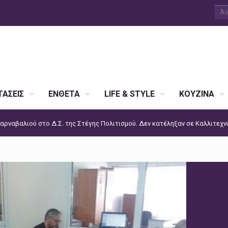
ΑΣΕΙΣ
ΕΝΘΕΤΑ
LIFE & STYLE
ΚΟΥΖΙΝΑ
αρναβαλιού στο Δ.Σ. της Στέγης Πολιτισμού. Δεν κατέληξαν σε Καλλιτεχν