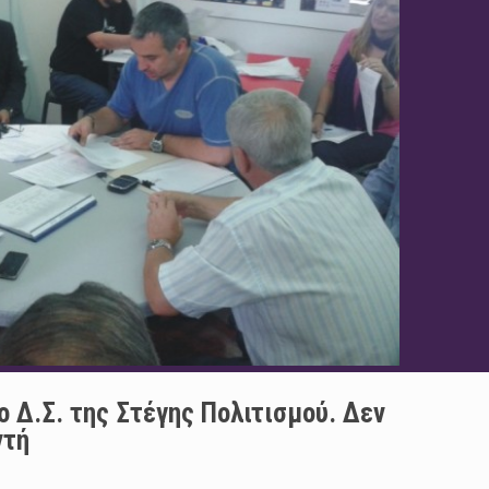
 Δ.Σ. της Στέγης Πολιτισμού. Δεν
ντή