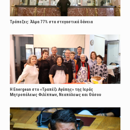
Τράπεζες: Άλμα 77% στα στεγαστικά δάνεια
H Energean στο «Τραπέζι Αγάπης» της Ιεράς
Μητροπόλεως Φιλίππων, Νεαπόλεως και Θάσου