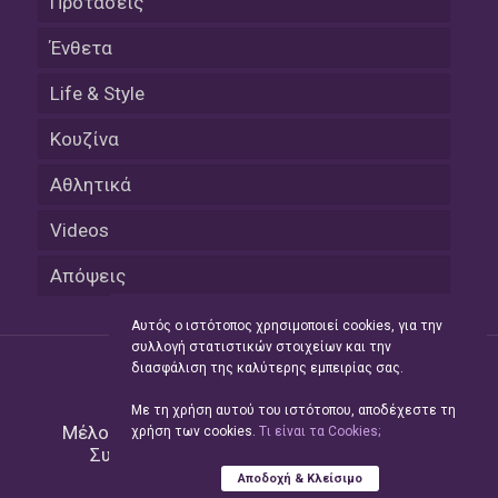
Προτάσεις
Ένθετα
Life & Style
Κουζίνα
Αθλητικά
Videos
Απόψεις
Αυτός ο ιστότοπος χρησιμοποιεί cookies, για την
συλλογή στατιστικών στοιχείων και την
διασφάλιση της καλύτερης εμπειρίας σας.
Με τη χρήση αυτού του ιστότοπου, αποδέχεστε τη
Μέλος του Δικτύου της
Hellas Press Media
|
χρήση των cookies.
Tι είναι τα Cookies;
Συντήρηση και Ανάπτυξη
Green Apple
Αποδοχή & Κλείσιμο