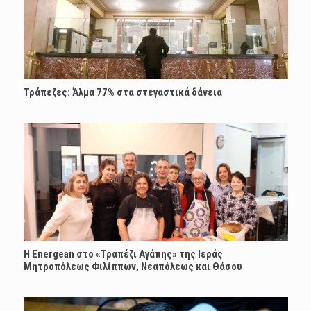
Τράπεζες: Άλμα 77% στα στεγαστικά δάνεια
H Energean στο «Τραπέζι Αγάπης» της Ιεράς
Μητροπόλεως Φιλίππων, Νεαπόλεως και Θάσου