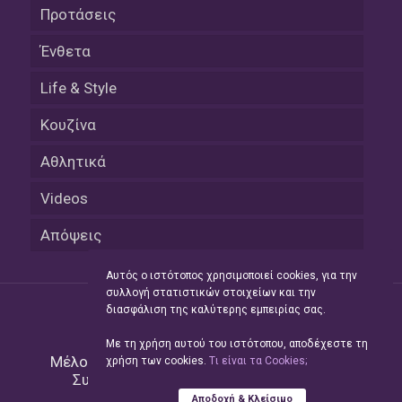
Προτάσεις
Ένθετα
Life & Style
Κουζίνα
Αθλητικά
Videos
Απόψεις
Αυτός ο ιστότοπος χρησιμοποιεί cookies, για την
συλλογή στατιστικών στοιχείων και την
διασφάλιση της καλύτερης εμπειρίας σας.
Με τη χρήση αυτού του ιστότοπου, αποδέχεστε τη
Μέλος του Δικτύου της
Hellas Press Media
|
χρήση των cookies.
Tι είναι τα Cookies;
Συντήρηση και Ανάπτυξη
Green Apple
Αποδοχή & Κλείσιμο