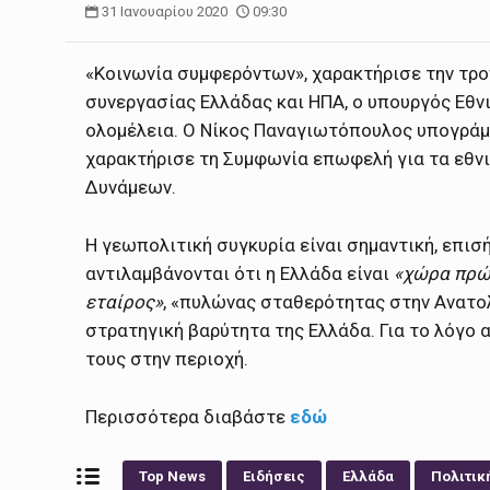
31 Ιανουαρίου 2020
09:30
«Κοινωνία συμφερόντων», χαρακτήρισε την τρ
συνεργασίας Ελλάδας και ΗΠΑ, ο υπουργός Εθν
ολομέλεια. Ο Νίκος Παναγιωτόπουλος υπογράμμ
χαρακτήρισε τη Συμφωνία επωφελή για τα εθνι
Δυνάμεων.
Η γεωπολιτική συγκυρία είναι σημαντική, επισ
αντιλαμβάνονται ότι η Ελλάδα είναι
«χώρα πρώτ
εταίρος»
, «πυλώνας σταθερότητας στην Ανατολ
στρατηγική βαρύτητα της Ελλάδα. Για το λόγο 
τους στην περιοχή.
Περισσότερα διαβάστε
εδώ
Top News
Ειδήσεις
Ελλάδα
Πολιτικ