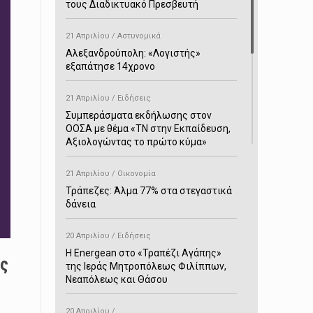
τους Διαδικτυακό Πρεσβευτή
21 Απριλίου / Αστυνομικά
Αλεξανδρούπολη: «Λογιστής»
εξαπάτησε 14χρονο
21 Απριλίου / Ειδήσεις
Συμπεράσματα εκδήλωσης στον
ΟΟΣΑ με θέμα «ΤΝ στην Εκπαίδευση,
Αξιολογώντας το πρώτο κύμα»
21 Απριλίου / Οικονομία
Τράπεζες: Άλμα 77% στα στεγαστικά
δάνεια
20 Απριλίου / Ειδήσεις
H Energean στο «Τραπέζι Αγάπης»
ης
της Ιεράς Μητροπόλεως Φιλίππων,
Νεαπόλεως και Θάσου
20 Απριλίου /