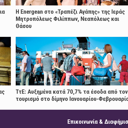
ια
H Energean στο «Τραπέζι Αγάπης» της Ιεράς
Μητροπόλεως Φιλίππων, Νεαπόλεως και
Θάσου
ας
ΤτΕ: Αυξημένα κατά 70,7% τα έσοδα από τον
τουρισμό στο δίμηνο Ιανουαρίου-Φεβρουαρί
Επικοινωνία & Διαφήμι