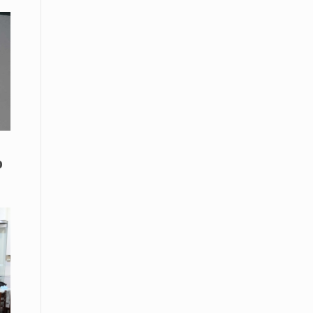
Το Μουσικό Σχολείο Ξάνθης σας
προσκαλεί στο σεμινάριο Χρήστου
Καλκάνη, «Get into the Music»
15 Απριλίου /
Υπογράφεται σήμερα η σύμβαση για
ερευνητική γεώτρηση στο Ιόνιο
15 Απριλίου /
Φυλάκιση 2,5 ετών σε δημοσιογράφο
στην Τουρκία για «διασπορά
ο
παραπλανητικών πληροφοριών»
15 Απριλίου / Ειδήσεις
Νεφώσεις παροδικά αυξημένες σε
όλη τη χώρα – Αφρικανική σκόνη στα
κεντρικά και τα νότια
15 Απριλίου / Ελλάδα
Κλιμακώνουν τις κινητοποιήσεις
τους οι κτηνοτρόφοι της Λέσβου