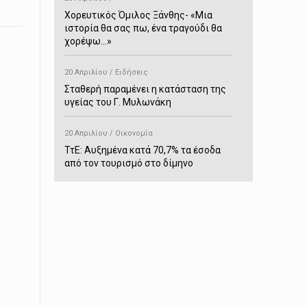
Χορευτικός Όμιλος Ξάνθης- «Mια
ιστορία θα σας πω, ένα τραγούδι θα
χορέψω…»
20 Απριλίου / Ειδήσεις
Σταθερή παραμένει η κατάσταση της
υγείας του Γ. Μυλωνάκη
20 Απριλίου / Οικονομία
ΤτΕ: Αυξημένα κατά 70,7% τα έσοδα
από τον τουρισμό στο δίμηνο
Ιανουαρίου-Φεβρουαρίου
20 Απριλίου / Αστυνομικά
Συνελήφθη στο Παρανέστι για κατοχή
πιστολιού κρότου – αερίου
20 Απριλίου / Κόσμος
Ιαπωνία: Σεισμός 7,5 βαθμών –
Δεύτερο τσουνάμι ύψους 80