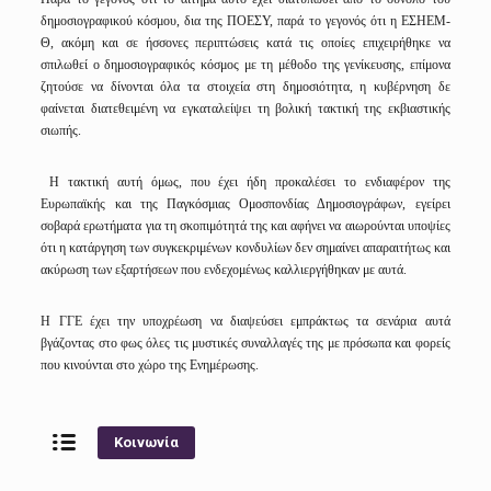
δημοσιογραφικού κόσμου, δια της ΠΟΕΣΥ, παρά το γεγονός ότι η ΕΣΗΕΜ-
Θ, ακόμη και σε ήσσονες περιπτώσεις κατά τις οποίες επιχειρήθηκε να
σπιλωθεί ο δημοσιογραφικός κόσμος με τη μέθοδο της γενίκευσης, επίμονα
ζητούσε να δίνονται όλα τα στοιχεία στη δημοσιότητα, η κυβέρνηση δε
φαίνεται διατεθειμένη να εγκαταλείψει τη βολική τακτική της εκβιαστικής
σιωπής.
Η τακτική αυτή όμως, που έχει ήδη προκαλέσει το ενδιαφέρον της
Ευρωπαϊκής και της Παγκόσμιας Ομοσπονδίας Δημοσιογράφων, εγείρει
σοβαρά ερωτήματα για τη σκοπιμότητά της και αφήνει να αιωρούνται υποψίες
ότι η κατάργηση των συγκεκριμένων κονδυλίων δεν σημαίνει απαραιτήτως και
ακύρωση των εξαρτήσεων που ενδεχομένως καλλιεργήθηκαν με αυτά.
Η ΓΓΕ έχει την υποχρέωση να διαψεύσει εμπράκτως τα σενάρια αυτά
βγάζοντας στο φως όλες τις μυστικές συναλλαγές της με πρόσωπα και φορείς
που κινούνται στο χώρο της Ενημέρωσης.
Κοινωνία