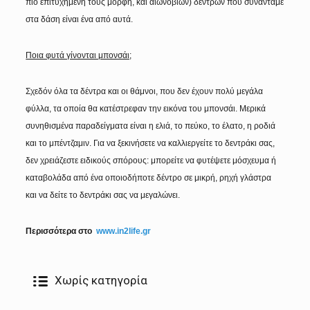
πιο επιτυχημένη τους μορφή, και αιωνόβιων) δέντρων που συναντάμε
στα δάση είναι ένα από αυτά.
Ποια φυτά γίνονται μπονσάι;
Σχεδόν όλα τα δέντρα και οι θάμνοι, που δεν έχουν πολύ μεγάλα
φύλλα, τα οποία θα κατέστρεφαν την εικόνα του μπονσάι. Μερικά
συνηθισμένα παραδείγματα είναι η ελιά, το πεύκο, το έλατο, η ροδιά
και το μπέντζαμιν.
Για να ξεκινήσετε να καλλιεργείτε το δεντράκι σας,
δεν χρειάζεστε ειδικούς σπόρους: μπορείτε να φυτέψετε μόσχευμα ή
καταβολάδα από ένα οποιοδήποτε δέντρο σε μικρή, ρηχή γλάστρα
και να δείτε το δεντράκι σας να μεγαλώνει.
Περισσότερα στο
www.in2life.gr
Χωρίς κατηγορία