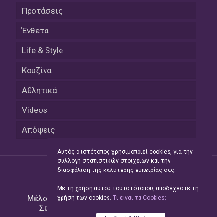
Προτάσεις
Ένθετα
Life & Style
Κουζίνα
Αθλητικά
Videos
Απόψεις
Αυτός ο ιστότοπος χρησιμοποιεί cookies, για την
συλλογή στατιστικών στοιχείων και την
διασφάλιση της καλύτερης εμπειρίας σας.
Με τη χρήση αυτού του ιστότοπου, αποδέχεστε τη
Μέλος του Δικτύου της
Hellas Press Media
|
χρήση των cookies.
Tι είναι τα Cookies;
Συντήρηση και Ανάπτυξη
Green Apple