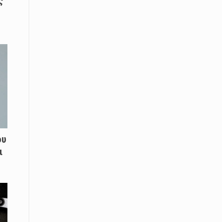
ς
Το Μουσικό Σχολείο Ξάνθης σας
προσκαλεί στο σεμινάριο Χρήστου
Καλκάνη, «Get into the Music»
15 Απριλίου /
Υπογράφεται σήμερα η σύμβαση για
ερευνητική γεώτρηση στο Ιόνιο
15 Απριλίου /
Φυλάκιση 2,5 ετών σε δημοσιογράφο
στην Τουρκία για «διασπορά
παραπλανητικών πληροφοριών»
ου
15 Απριλίου / Ειδήσεις
ι
Νεφώσεις παροδικά αυξημένες σε
όλη τη χώρα – Αφρικανική σκόνη στα
κεντρικά και τα νότια
15 Απριλίου / Ελλάδα
Κλιμακώνουν τις κινητοποιήσεις
τους οι κτηνοτρόφοι της Λέσβου