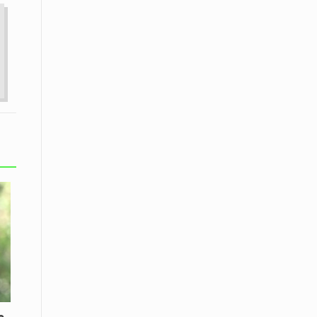
εκατοστών
20 Απριλίου / Ειδήσεις
Παρουσίαση του Κοινού
Προγράμματος Μεταπτυχιακών
Σπουδών «Evolutionary Medicine» από
το Δημοκρίτειο Πανεπιστήμιο
Θράκης
20 Απριλίου / Οικονομία
Μείωση 4,6% σημείωσε ο γενικός
δείκτης κύκλου εργασιών στη
βιομηχανία τον Φεβρουάριο εφέτος
ανακοίνωσε η ΕΛΣΤΑΤ
20 Απριλίου / Ειδήσεις
Λειβαδίτης Ξάνθης: Πώς η πατάτα
«εκμεταλλεύτηκε» την κληρονομιά
των Παγετώνων
20 Απριλίου /