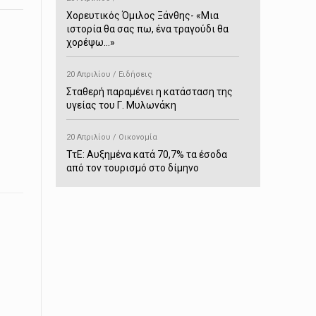
Χορευτικός Όμιλος Ξάνθης- «Mια
ιστορία θα σας πω, ένα τραγούδι θα
χορέψω…»
20 Απριλίου / Ειδήσεις
Σταθερή παραμένει η κατάσταση της
υγείας του Γ. Μυλωνάκη
20 Απριλίου / Οικονομία
ΤτΕ: Αυξημένα κατά 70,7% τα έσοδα
από τον τουρισμό στο δίμηνο
Ιανουαρίου-Φεβρουαρίου
20 Απριλίου / Αστυνομικά
Συνελήφθη στο Παρανέστι για κατοχή
πιστολιού κρότου – αερίου
20 Απριλίου / Κόσμος
Ιαπωνία: Σεισμός 7,5 βαθμών –
Δεύτερο τσουνάμι ύψους 80