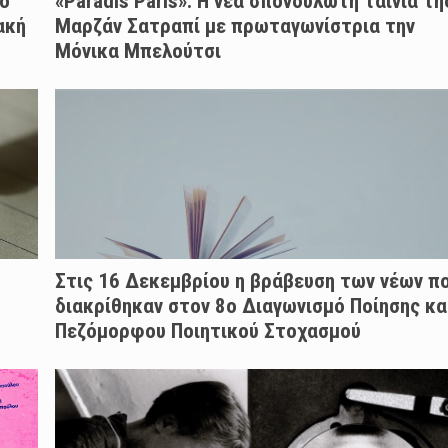
ύο
«Paradis Paris»: H νέα σπονδυλωτή ταινία τη
ακή
Μαρζάν Σατραπί με πρωταγωνίστρια την
Μόνικα Μπελούτσι
Στις 16 Δεκεμβρίου η βράβευση των νέων π
διακρίθηκαν στον 8ο Διαγωνισμό Ποίησης κα
Πεζόμορφου Ποιητικού Στοχασμού