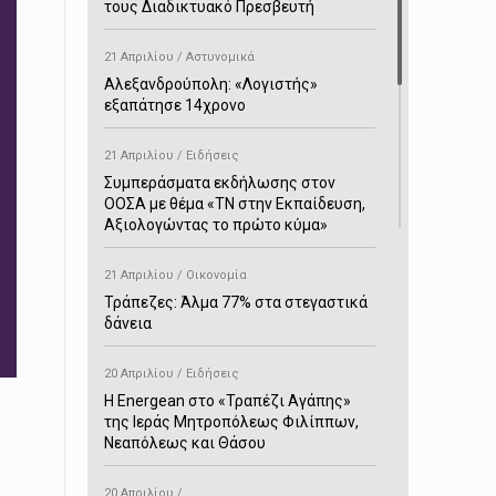
τους Διαδικτυακό Πρεσβευτή
21 Απριλίου / Αστυνομικά
Αλεξανδρούπολη: «Λογιστής»
εξαπάτησε 14χρονο
21 Απριλίου / Ειδήσεις
Συμπεράσματα εκδήλωσης στον
ΟΟΣΑ με θέμα «ΤΝ στην Εκπαίδευση,
Αξιολογώντας το πρώτο κύμα»
21 Απριλίου / Οικονομία
Τράπεζες: Άλμα 77% στα στεγαστικά
δάνεια
20 Απριλίου / Ειδήσεις
H Energean στο «Τραπέζι Αγάπης»
της Ιεράς Μητροπόλεως Φιλίππων,
Νεαπόλεως και Θάσου
20 Απριλίου /