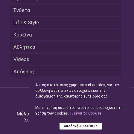
Ένθετα
Life & Style
Κουζίνα
Αθλητικά
Videos
Απόψεις
Αυτός ο ιστότοπος χρησιμοποιεί cookies, για την
συλλογή στατιστικών στοιχείων και την
διασφάλιση της καλύτερης εμπειρίας σας.
Με τη χρήση αυτού του ιστότοπου, αποδέχεστε τη
Μέλος του Δικτύου της
Hellas Press Media
|
χρήση των cookies.
Tι είναι τα Cookies;
Συντήρηση και Ανάπτυξη
Green Apple
Αποδοχή & Κλείσιμο