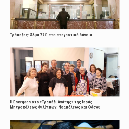
Τράπεζες: Άλμα 77% στα στεγαστικά δάνεια
H Energean στο «Τραπέζι Αγάπης» της Ιεράς
Μητροπόλεως Φιλίππων, Νεαπόλεως και Θάσου