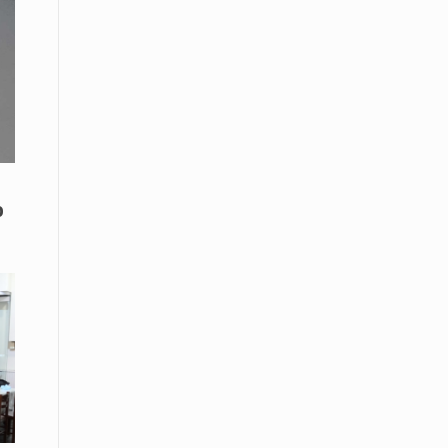
Το Μουσικό Σχολείο Ξάνθης σας
προσκαλεί στο σεμινάριο Χρήστου
Καλκάνη, «Get into the Music»
15 Απριλίου /
Υπογράφεται σήμερα η σύμβαση για
ερευνητική γεώτρηση στο Ιόνιο
15 Απριλίου /
Φυλάκιση 2,5 ετών σε δημοσιογράφο
ο
στην Τουρκία για «διασπορά
παραπλανητικών πληροφοριών»
15 Απριλίου / Ειδήσεις
Νεφώσεις παροδικά αυξημένες σε
όλη τη χώρα – Αφρικανική σκόνη στα
κεντρικά και τα νότια
15 Απριλίου / Ελλάδα
Κλιμακώνουν τις κινητοποιήσεις
τους οι κτηνοτρόφοι της Λέσβου