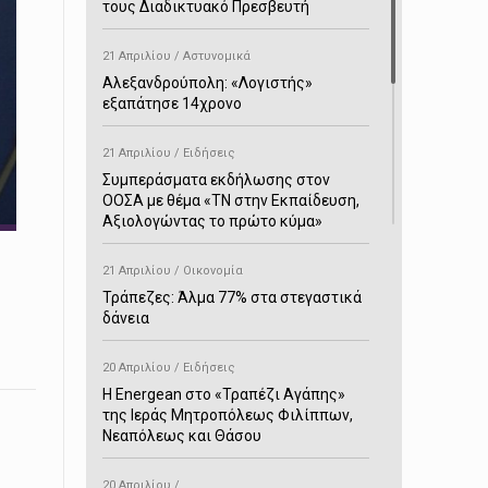
τους Διαδικτυακό Πρεσβευτή
21 Απριλίου / Αστυνομικά
Αλεξανδρούπολη: «Λογιστής»
εξαπάτησε 14χρονο
21 Απριλίου / Ειδήσεις
Συμπεράσματα εκδήλωσης στον
ΟΟΣΑ με θέμα «ΤΝ στην Εκπαίδευση,
Αξιολογώντας το πρώτο κύμα»
21 Απριλίου / Οικονομία
Τράπεζες: Άλμα 77% στα στεγαστικά
δάνεια
20 Απριλίου / Ειδήσεις
H Energean στο «Τραπέζι Αγάπης»
της Ιεράς Μητροπόλεως Φιλίππων,
Νεαπόλεως και Θάσου
20 Απριλίου /