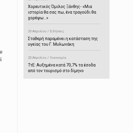
Χορευτικός Όμιλος Ξάνθης- «Mια
ιστορία θα σας πω, ένα τραγούδι θα
χορέψω…»
20 Απριλίου / Ειδήσεις
Σταθερή παραμένει η κατάσταση της
υγείας του Γ. Μυλωνάκη
υ
20 Απριλίου / Οικονομία
ί
ΤτΕ: Αυξημένα κατά 70,7% τα έσοδα
από τον τουρισμό στο δίμηνο
Ιανουαρίου-Φεβρουαρίου
20 Απριλίου / Αστυνομικά
Συνελήφθη στο Παρανέστι για κατοχή
πιστολιού κρότου – αερίου
20 Απριλίου / Κόσμος
Ιαπωνία: Σεισμός 7,5 βαθμών –
Δεύτερο τσουνάμι ύψους 80