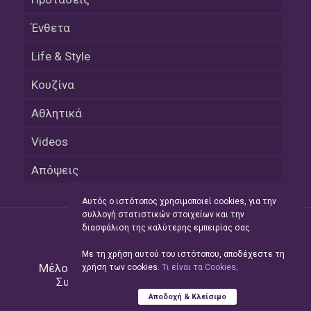
Ένθετα
Life & Style
Κουζίνα
Αθλητικά
Videos
Απόψεις
Αυτός ο ιστότοπος χρησιμοποιεί cookies, για την
συλλογή στατιστικών στοιχείων και την
διασφάλιση της καλύτερης εμπειρίας σας.
Με τη χρήση αυτού του ιστότοπου, αποδέχεστε τη
Μέλος του Δικτύου της
Hellas Press Media
|
χρήση των cookies.
Tι είναι τα Cookies;
Συντήρηση και Ανάπτυξη
Green Apple
Αποδοχή & Κλείσιμο