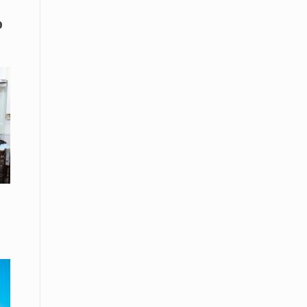
08 Απριλίου / Κοινωνία
ο
Energean: Και φέτος στο πλευρό της
Ενορίας του Αγίου Γρηγορίου του
Θεολόγου στη Νέα Καρβάλη
08 Απριλίου /
Με επιτυχία ολοκληρώθηκε το
Thrace Negotiations Tournament
2026
08 Απριλίου /
Άστατος ο καιρός τις ημέρες του
Πάσχα
08 Απριλίου / Οικονομία
Κάτω από τα 100 δολάρια το
πετρέλαιο – Πτώση 20% στην τιμή
του ευρωπαϊκού αερίου
08 Απριλίου / Κοινωνία