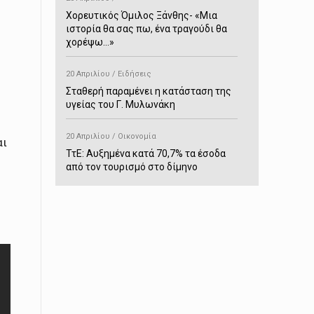
Χορευτικός Όμιλος Ξάνθης- «Mια
ιστορία θα σας πω, ένα τραγούδι θα
χορέψω…»
20 Απριλίου / Ειδήσεις
Σταθερή παραμένει η κατάσταση της
υγείας του Γ. Μυλωνάκη
20 Απριλίου / Οικονομία
αι
ΤτΕ: Αυξημένα κατά 70,7% τα έσοδα
από τον τουρισμό στο δίμηνο
Ιανουαρίου-Φεβρουαρίου
20 Απριλίου / Αστυνομικά
Συνελήφθη στο Παρανέστι για κατοχή
πιστολιού κρότου – αερίου
20 Απριλίου / Κόσμος
Ιαπωνία: Σεισμός 7,5 βαθμών –
Δεύτερο τσουνάμι ύψους 80