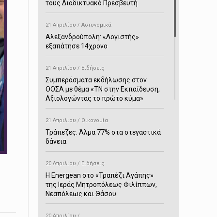
τους Διαδικτυακό Πρεσβευτή
21 Απριλίου / Αστυνομικά
Αλεξανδρούπολη: «Λογιστής»
εξαπάτησε 14χρονο
21 Απριλίου / Ειδήσεις
Συμπεράσματα εκδήλωσης στον
ΟΟΣΑ με θέμα «ΤΝ στην Εκπαίδευση,
Αξιολογώντας το πρώτο κύμα»
21 Απριλίου / Οικονομία
Τράπεζες: Άλμα 77% στα στεγαστικά
δάνεια
20 Απριλίου / Ειδήσεις
H Energean στο «Τραπέζι Αγάπης»
της Ιεράς Μητροπόλεως Φιλίππων,
Νεαπόλεως και Θάσου
20 Απριλίου /