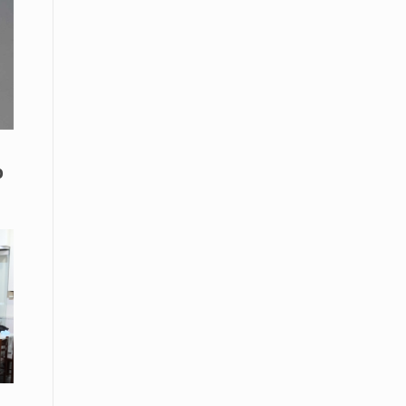
Το Μουσικό Σχολείο Ξάνθης σας
προσκαλεί στο σεμινάριο Χρήστου
Καλκάνη, «Get into the Music»
15 Απριλίου /
Υπογράφεται σήμερα η σύμβαση για
ερευνητική γεώτρηση στο Ιόνιο
15 Απριλίου /
ο
Φυλάκιση 2,5 ετών σε δημοσιογράφο
στην Τουρκία για «διασπορά
παραπλανητικών πληροφοριών»
15 Απριλίου / Ειδήσεις
Νεφώσεις παροδικά αυξημένες σε
όλη τη χώρα – Αφρικανική σκόνη στα
κεντρικά και τα νότια
15 Απριλίου / Ελλάδα
Κλιμακώνουν τις κινητοποιήσεις
τους οι κτηνοτρόφοι της Λέσβου