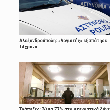
Αλεξανδρούπολη: «Λογιστής» εξαπάτησε
14χρονο
Τράπεζες: Άλμα 77% στα στεγαστικά δάνε