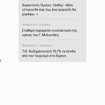
Χορευτικός Όμιλος Ξάνθης- «Mια
ιστορία θα σας πω, ένα τραγούδι θα
χορέψω…»
20 Απριλίου / Ειδήσεις
Σταθερή παραμένει η κατάσταση της
υγείας του Γ. Μυλωνάκη
20 Απριλίου / Οικονομία
ΤτΕ: Αυξημένα κατά 70,7% τα έσοδα
από τον τουρισμό στο δίμηνο
υ
Ιανουαρίου-Φεβρουαρίου
20 Απριλίου / Αστυνομικά
Συνελήφθη στο Παρανέστι για κατοχή
πιστολιού κρότου – αερίου
20 Απριλίου / Κόσμος
Ιαπωνία: Σεισμός 7,5 βαθμών –
Δεύτερο τσουνάμι ύψους 80