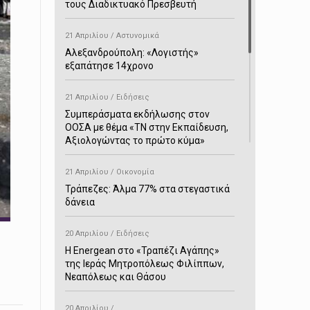
τους Διαδικτυακό Πρεσβευτή
21 Απριλίου / Αστυνομικά
Αλεξανδρούπολη: «Λογιστής»
εξαπάτησε 14χρονο
21 Απριλίου / Ειδήσεις
Συμπεράσματα εκδήλωσης στον
ΟΟΣΑ με θέμα «ΤΝ στην Εκπαίδευση,
Αξιολογώντας το πρώτο κύμα»
21 Απριλίου / Οικονομία
Τράπεζες: Άλμα 77% στα στεγαστικά
δάνεια
20 Απριλίου / Ειδήσεις
H Energean στο «Τραπέζι Αγάπης»
της Ιεράς Μητροπόλεως Φιλίππων,
Νεαπόλεως και Θάσου
20 Απριλίου /