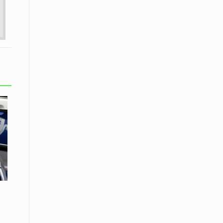
Το Μουσικό Σχολείο Ξάνθης σας
προσκαλεί στο σεμινάριο Χρήστου
Καλκάνη, «Get into the Music»
15 Απριλίου /
Υπογράφεται σήμερα η σύμβαση για
ερευνητική γεώτρηση στο Ιόνιο
15 Απριλίου /
Φυλάκιση 2,5 ετών σε δημοσιογράφο
στην Τουρκία για «διασπορά
παραπλανητικών πληροφοριών»
15 Απριλίου / Ειδήσεις
Νεφώσεις παροδικά αυξημένες σε
όλη τη χώρα – Αφρικανική σκόνη στα
κεντρικά και τα νότια
15 Απριλίου / Ελλάδα
Κλιμακώνουν τις κινητοποιήσεις
τους οι κτηνοτρόφοι της Λέσβου