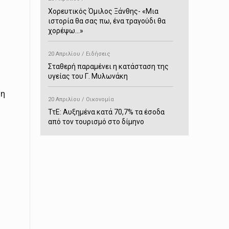
Χορευτικός Όμιλος Ξάνθης- «Mια
ιστορία θα σας πω, ένα τραγούδι θα
χορέψω…»
20 Απριλίου / Ειδήσεις
Σταθερή παραμένει η κατάσταση της
υγείας του Γ. Μυλωνάκη
μη
20 Απριλίου / Οικονομία
ΤτΕ: Αυξημένα κατά 70,7% τα έσοδα
από τον τουρισμό στο δίμηνο
Ιανουαρίου-Φεβρουαρίου
20 Απριλίου / Αστυνομικά
Συνελήφθη στο Παρανέστι για κατοχή
πιστολιού κρότου – αερίου
20 Απριλίου / Κόσμος
Ιαπωνία: Σεισμός 7,5 βαθμών –
Δεύτερο τσουνάμι ύψους 80