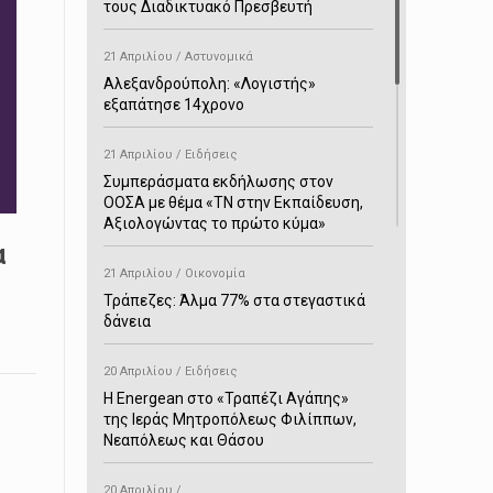
τους Διαδικτυακό Πρεσβευτή
21 Απριλίου / Αστυνομικά
Αλεξανδρούπολη: «Λογιστής»
εξαπάτησε 14χρονο
21 Απριλίου / Ειδήσεις
Συμπεράσματα εκδήλωσης στον
ΟΟΣΑ με θέμα «ΤΝ στην Εκπαίδευση,
Αξιολογώντας το πρώτο κύμα»
α
21 Απριλίου / Οικονομία
Τράπεζες: Άλμα 77% στα στεγαστικά
δάνεια
20 Απριλίου / Ειδήσεις
H Energean στο «Τραπέζι Αγάπης»
της Ιεράς Μητροπόλεως Φιλίππων,
Νεαπόλεως και Θάσου
20 Απριλίου /