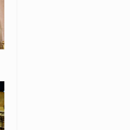
08 Απριλίου / Κοινωνία
Παγκόσμια Ημέρα Ρομά -Ένα σχολείο
που δίνει φωνή, ευκαιρίες και ελπίδα
08 Απριλίου / Υγεία
Τρίκαλα: Ολιστικό πρόγραμμα
άσκησης για άτομα με νόσο
Πάρκινσον στο Πανεπιστήμιο
Θεσσαλίας
08 Απριλίου / Οικονομία
Εκτός έδρας συνεδριάσεις Δ.Σ.: το
Επιμελητήριο Ξάνθης ενισχύει την
επαφή με τους επαγγελματίες
08 Απριλίου / Άλλα Σπορ
Η Ξάνθη στον παλμό του ευρωπαϊκού
μπάσκετ U16 με το 2ο Διεθνές
Τουρνουά «Φ. Αμοιρίδης»