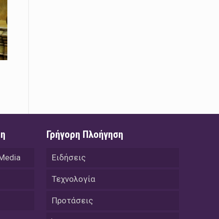
Το Μουσικό Σχολείο Ξάνθης σας
προσκαλεί στο σεμινάριο Χρήστου
Καλκάνη, «Get into the Music»
15 Απριλίου /
Υπογράφεται σήμερα η σύμβαση για
ερευνητική γεώτρηση στο Ιόνιο
15 Απριλίου /
Φυλάκιση 2,5 ετών σε δημοσιογράφο
στην Τουρκία για «διασπορά
παραπλανητικών πληροφοριών»
ση
Γρήγορη Πλοήγηση
15 Απριλίου / Ειδήσεις
Νεφώσεις παροδικά αυξημένες σε
 Media
Ειδήσεις
όλη τη χώρα – Αφρικανική σκόνη στα
κεντρικά και τα νότια
Τεχνολογία
15 Απριλίου / Ελλάδα
Προτάσεις
Κλιμακώνουν τις κινητοποιήσεις
τους οι κτηνοτρόφοι της Λέσβου