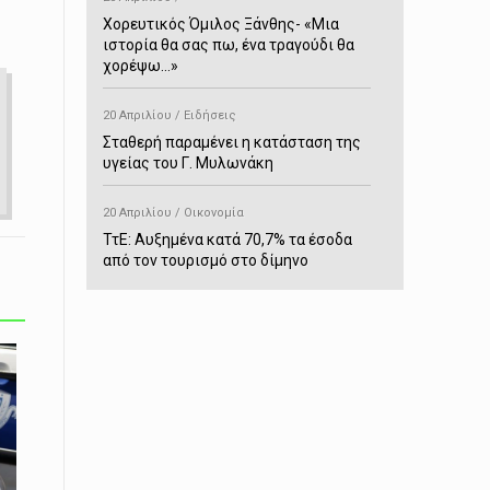
Χορευτικός Όμιλος Ξάνθης- «Mια
ιστορία θα σας πω, ένα τραγούδι θα
χορέψω…»
20 Απριλίου / Ειδήσεις
Σταθερή παραμένει η κατάσταση της
υγείας του Γ. Μυλωνάκη
20 Απριλίου / Οικονομία
ΤτΕ: Αυξημένα κατά 70,7% τα έσοδα
από τον τουρισμό στο δίμηνο
Ιανουαρίου-Φεβρουαρίου
20 Απριλίου / Αστυνομικά
Συνελήφθη στο Παρανέστι για κατοχή
πιστολιού κρότου – αερίου
20 Απριλίου / Κόσμος
Ιαπωνία: Σεισμός 7,5 βαθμών –
Δεύτερο τσουνάμι ύψους 80