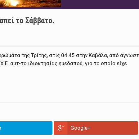
λαπεί το Σάββατο.
ερώματα της Τρίτης, στις 04.45 στην Καβάλα, από άγνωσ
Χ.Ε. αυτ-το ιδιοκτησίας ημεδαπού, για το οποίο είχε
r
Google+