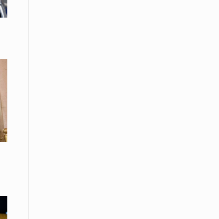
εκατοστών
20 Απριλίου / Ειδήσεις
Παρουσίαση του Κοινού
Προγράμματος Μεταπτυχιακών
Σπουδών «Evolutionary Medicine» από
το Δημοκρίτειο Πανεπιστήμιο
Θράκης
20 Απριλίου / Οικονομία
Μείωση 4,6% σημείωσε ο γενικός
δείκτης κύκλου εργασιών στη
βιομηχανία τον Φεβρουάριο εφέτος
ανακοίνωσε η ΕΛΣΤΑΤ
20 Απριλίου / Ειδήσεις
Λειβαδίτης Ξάνθης: Πώς η πατάτα
«εκμεταλλεύτηκε» την κληρονομιά
των Παγετώνων
20 Απριλίου /