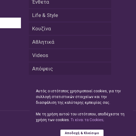
Ένθετα
08 Απριλίου / Κοινωνία
Life & Style
Παγκόσμια Ημέρα Ρομά -Ένα σχολείο
που δίνει φωνή, ευκαιρίες και ελπίδα
Κουζίνα
08 Απριλίου / Υγεία
Αθλητικά
Τρίκαλα: Ολιστικό πρόγραμμα
άσκησης για άτομα με νόσο
Videos
Πάρκινσον στο Πανεπιστήμιο
Θεσσαλίας
Απόψεις
08 Απριλίου / Οικονομία
Εκτός έδρας συνεδριάσεις Δ.Σ.: το
Επιμελητήριο Ξάνθης ενισχύει την
Αυτός ο ιστότοπος χρησιμοποιεί cookies, για την
επαφή με τους επαγγελματίες
συλλογή στατιστικών στοιχείων και την
διασφάλιση της καλύτερης εμπειρίας σας.
08 Απριλίου / Άλλα Σπορ
Με τη χρήση αυτού του ιστότοπου, αποδέχεστε τη
Η Ξάνθη στον παλμό του ευρωπαϊκού
χρήση των cookies.
Tι είναι τα Cookies;
μπάσκετ U16 με το 2ο Διεθνές
Τουρνουά «Φ. Αμοιρίδης»
Αποδοχή & Κλείσιμο