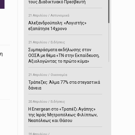
τους Διαδικτυακό Πρεσβευτή
21 Απριλίου / Αστυνομικά
Αλεξανδρούπολη: «Λογιστής»
εξαπάτησε 14χρονο
21 Απριλίου / Ειδήσεις
Συμπεράσματα εκδήλωσης στον
τη
ΟΟΣΑ με θέμα «ΤΝ στην Εκπαίδευση,
Αξιολογώντας το πρώτο κύμα»
21 Απριλίου / Οικονομία
Τράπεζες: Άλμα 77% στα στεγαστικά
δάνεια
20 Απριλίου / Ειδήσεις
H Energean στο «Τραπέζι Αγάπης»
της Ιεράς Μητροπόλεως Φιλίππων,
Νεαπόλεως και Θάσου
20 Απριλίου /