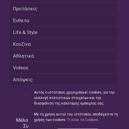
Προτάσεις
Ένθετα
Life & Style
Κουζίνα
Αθλητικά
Videos
Απόψεις
Αυτός ο ιστότοπος χρησιμοποιεί cookies, για την
συλλογή στατιστικών στοιχείων και την
διασφάλιση της καλύτερης εμπειρίας σας.
Με τη χρήση αυτού του ιστότοπου, αποδέχεστε τη
Μέλος του Δικτύου της
Hellas Press Media
|
χρήση των cookies.
Tι είναι τα Cookies;
Συντήρηση και Ανάπτυξη
Green Apple