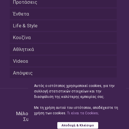
Προτάσεις
Ένθετα
Life & Style
Κουζίνα
Αθλητικά
Videos
Απόψεις
Αυτός ο ιστότοπος χρησιμοποιεί cookies, για την
συλλογή στατιστικών στοιχείων και την
διασφάλιση της καλύτερης εμπειρίας σας.
Με τη χρήση αυτού του ιστότοπου, αποδέχεστε τη
Μέλος του Δικτύου της
Hellas Press Media
|
χρήση των cookies.
Tι είναι τα Cookies;
Συντήρηση και Ανάπτυξη
Green Apple
Αποδοχή & Κλείσιμο