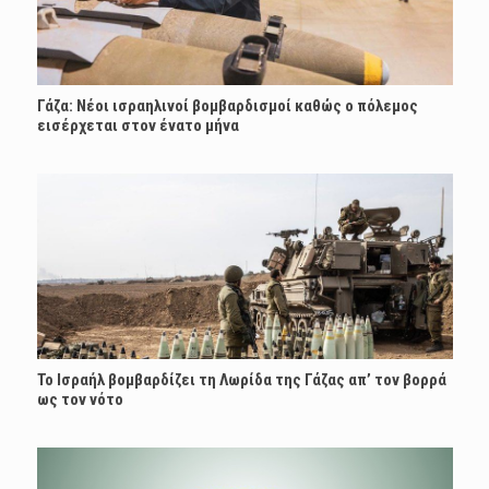
Γάζα: Νέοι ισραηλινοί βομβαρδισμοί καθώς ο πόλεμος
εισέρχεται στον ένατο μήνα
Το Ισραήλ βομβαρδίζει τη Λωρίδα της Γάζας απ’ τον βορρά
ως τον νότο