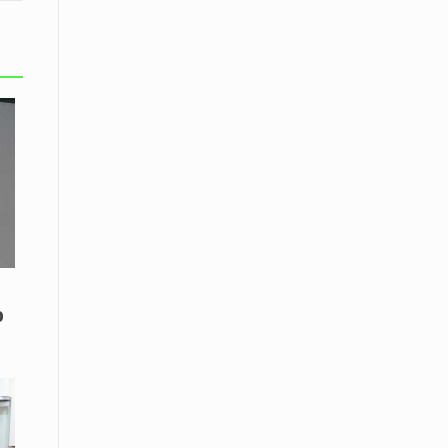
08 Απριλίου / Κοινωνία
Παγκόσμια Ημέρα Ρομά -Ένα σχολείο
που δίνει φωνή, ευκαιρίες και ελπίδα
08 Απριλίου / Υγεία
Τρίκαλα: Ολιστικό πρόγραμμα
άσκησης για άτομα με νόσο
Πάρκινσον στο Πανεπιστήμιο
Θεσσαλίας
08 Απριλίου / Οικονομία
Εκτός έδρας συνεδριάσεις Δ.Σ.: το
Επιμελητήριο Ξάνθης ενισχύει την
ο
επαφή με τους επαγγελματίες
08 Απριλίου / Άλλα Σπορ
Η Ξάνθη στον παλμό του ευρωπαϊκού
μπάσκετ U16 με το 2ο Διεθνές
Τουρνουά «Φ. Αμοιρίδης»