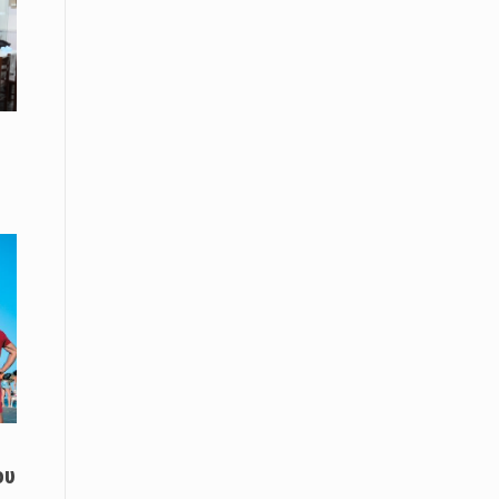
08 Απριλίου / Κοινωνία
Energean: Και φέτος στο πλευρό της
Ενορίας του Αγίου Γρηγορίου του
Θεολόγου στη Νέα Καρβάλη
08 Απριλίου /
Με επιτυχία ολοκληρώθηκε το
Thrace Negotiations Tournament
2026
08 Απριλίου /
Άστατος ο καιρός τις ημέρες του
Πάσχα
08 Απριλίου / Οικονομία
Κάτω από τα 100 δολάρια το
πετρέλαιο – Πτώση 20% στην τιμή
του ευρωπαϊκού αερίου
ου
08 Απριλίου / Κοινωνία