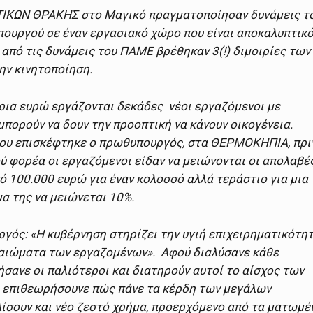
ΤΙΚΩΝ ΘΡΑΚΗΣ στο Μαγικό πραγματοποίησαν δυνάμεις τ
υργού σε έναν εργασιακό χώρο που είναι αποκαλυπτικ
ι από τις δυνάμεις του ΠΑΜΕ βρέθηκαν 3(!) διμοιρίες των
ην κινητοποίηση.
ύρια ευρώ εργάζονται δεκάδες νέοι εργαζόμενοι με
μπορούν να δουν την προοπτική να κάνουν οικογένεια.
 που επισκέφτηκε ο πρωθυπουργός, στα ΘΕΡΜΟΚΗΠΙΑ, πρ
ύ φορέα οι εργαζόμενοι είδαν να μειώνονται οι απολαβέ
ό 100.000 ευρώ για έναν κολοσσό αλλά τεράστιο για μια
μα της να μειώνεται 10%.
ός: «Η κυβέρνηση στηρίζει την υγιή επιχειρηματικότη
ικαιώματα των εργαζομένων». Αφού διαλύσανε κάθε
σανε οι παλιότεροι και διατηρούν αυτοί το αίσχος των
να επιθεωρήσουνε πώς πάνε τα κέρδη των μεγάλων
ίσουν και νέο ζεστό χρήμα, προερχόμενο από τα ματωμέ