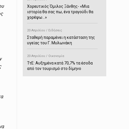
ου
Χορευτικός Όμιλος Ξάνθης- «Mια
ιστορία θα σας πω, ένα τραγούδι θα
ός
χορέψω…»
20 Απριλίου / Ειδήσεις
Σταθερή παραμένει η κατάσταση της
υγείας του Γ. Μυλωνάκη
20 Απριλίου / Οικονομία
ιν
ΤτΕ: Αυξημένα κατά 70,7% τα έσοδα
ς
από τον τουρισμό στο δίμηνο
Ιανουαρίου-Φεβρουαρίου
20 Απριλίου / Αστυνομικά
Συνελήφθη στο Παρανέστι για κατοχή
τα
πιστολιού κρότου – αερίου
20 Απριλίου / Κόσμος
Ιαπωνία: Σεισμός 7,5 βαθμών –
Δεύτερο τσουνάμι ύψους 80
να