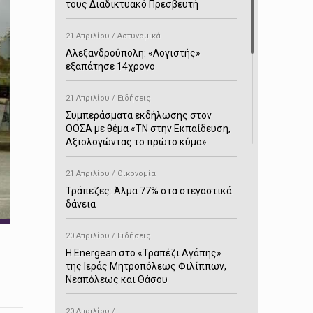
τους Διαδικτυακό Πρεσβευτή
21 Απριλίου / Αστυνομικά
Αλεξανδρούπολη: «Λογιστής»
εξαπάτησε 14χρονο
21 Απριλίου / Ειδήσεις
Συμπεράσματα εκδήλωσης στον
ΟΟΣΑ με θέμα «ΤΝ στην Εκπαίδευση,
Αξιολογώντας το πρώτο κύμα»
21 Απριλίου / Οικονομία
Τράπεζες: Άλμα 77% στα στεγαστικά
δάνεια
20 Απριλίου / Ειδήσεις
H Energean στο «Τραπέζι Αγάπης»
της Ιεράς Μητροπόλεως Φιλίππων,
Νεαπόλεως και Θάσου
20 Απριλίου /