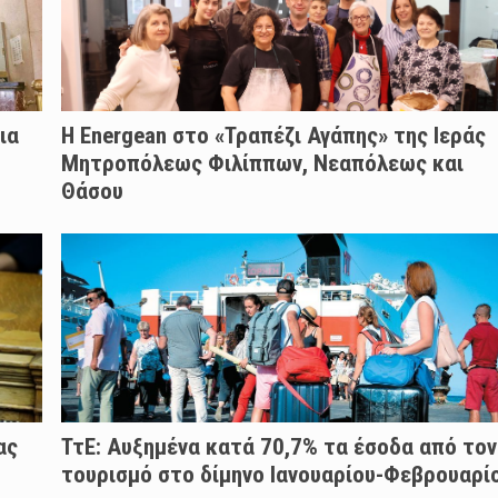
ια
H Energean στο «Τραπέζι Αγάπης» της Ιεράς
Μητροπόλεως Φιλίππων, Νεαπόλεως και
Θάσου
ας
ΤτΕ: Αυξημένα κατά 70,7% τα έσοδα από τον
τουρισμό στο δίμηνο Ιανουαρίου-Φεβρουαρί